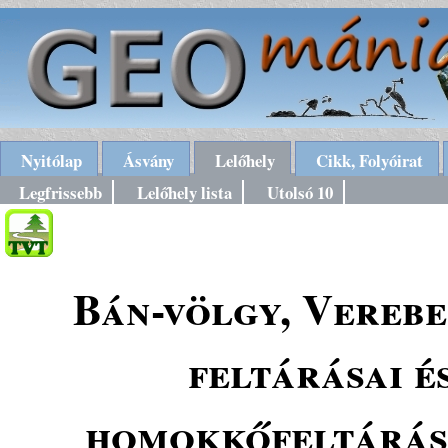
Nyitólap
Ásvány
Lelőhely
Cikk, Folyóirat
Legfrissebb
Lelőhely lista
Utolsó 10
Bán-völgy, Vereb
feltárásai 
homokkőfeltárása