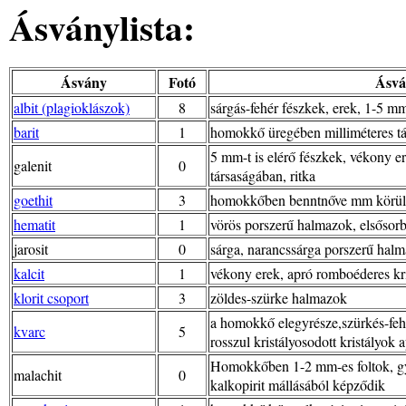
Ásványlista:
Ásvány
Fotó
Ásvá
albit (plagioklászok)
8
sárgás-fehér fészkek, erek, 1-5 mm
barit
1
homokkő üregében milliméteres t
5 mm-t is elérő fészkek, vékony er
galenit
0
társaságában, ritka
goethit
3
homokkőben benntnőve mm körüli p
hematit
1
vörös porszerű halmazok, elsősorb
jarosit
0
sárga, narancssárga porszerű hal
kalcit
1
vékony erek, apró romboéderes kri
klorit csoport
3
zöldes-szürke halmazok
a homokkő elegyrésze,szürkés-fehé
kvarc
5
rosszul kristályosodott kristályok
Homokkőben 1-2 mm-es foltok, gya
malachit
0
kalkopirit mállásából képződik