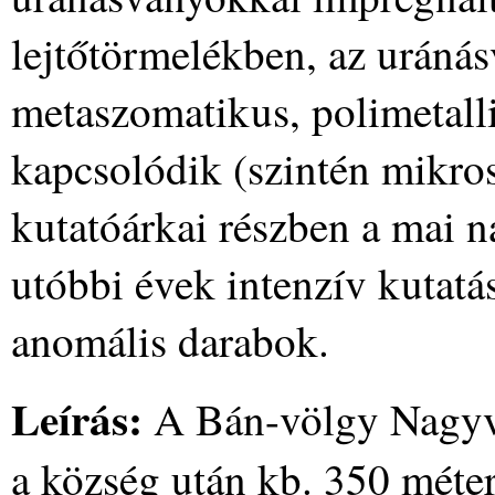
lejtőtörmelékben, az uránás
metaszomatikus, polimetalli
kapcsolódik (szintén mikro
kutatóárkai részben a mai 
utóbbi évek intenzív kutatá
anomális darabok.
Leírás:
A Bán-völgy Nagyvi
a község után kb. 350 méter