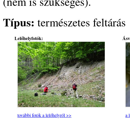
(nem is szükséges).
Típus:
természetes feltárás
Lelőhelyfotók:
Ásv
további fotók a lelőhelyről >>
a 