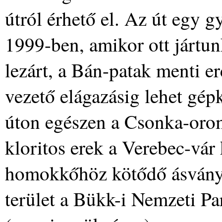
útról érhető el. Az út egy 
1999-ben, amikor ott jártu
lezárt, a Bán-patak menti er
vezető elágazásig lehet gép
úton egészen a Csonka-oromi
kloritos erek a Verebec-vár
homokkőhöz kötődő ásványt
terület a Bükk-i Nemzeti Pa