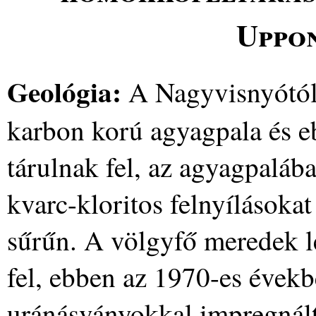
Uppo
Geológia:
A Nagyvisnyótól
karbon korú agyagpala és e
tárulnak fel, az agyagpalába
kvarc-kloritos felnyílásokat
sűrűn. A völgyfő meredek l
fel, ebben az 1970-es évek
uránásványokkal impregnált