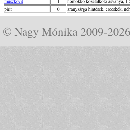
muszkovit
1
homokkő kőzetalkotó ásványa, 1
pirit
0
aranysárga hintések, erecskék, né
© Nagy Mónika 2009-202