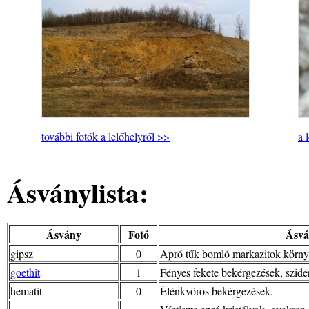
további fotók a lelőhelyről >>
a 
Ásványlista:
Ásvány
Fotó
Ásvá
gipsz
0
Apró tűk bomló markazitok körny
goethit
1
Fényes fekete bekérgezések, szider
hematit
0
Élénkvörös bekérgezések.