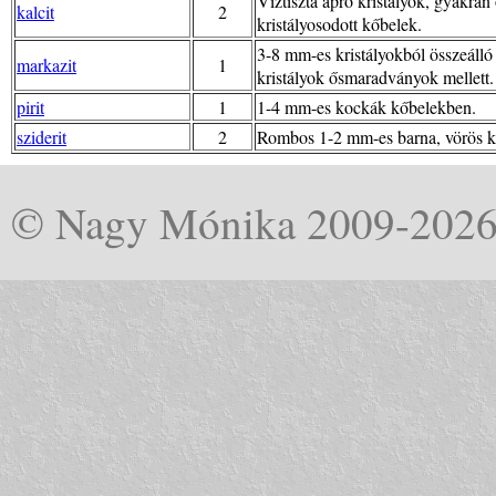
Víztiszta apró kristályok, gyakran
kalcit
2
kristályosodott kőbelek.
3-8 mm-es kristályokból összeáll
markazit
1
kristályok ősmaradványok mellett.
pirit
1
1-4 mm-es kockák kőbelekben.
sziderit
2
Rombos 1-2 mm-es barna, vörös kris
© Nagy Mónika 2009-202