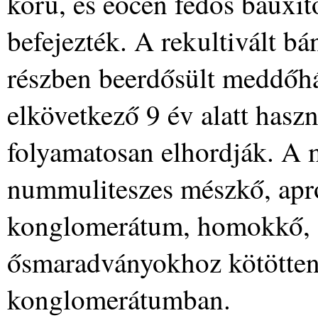
korú, és eocén fedős bauxit
befejezték. A rekultivált b
részben beerdősült meddőh
elkövetkező 9 év alatt hasz
folyamatosan elhordják. A 
nummuliteszes mészkő, apró
konglomerátum, homokkő, s
ősmaradványokhoz kötötten 
konglomerátumban.