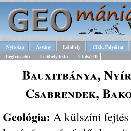
Nyitólap
Ásvány
Lelőhely
Cikk, Folyóirat
Legfrissebb
Lelőhely lista
Utolsó 10
Bauxitbánya, Nyír
Csabrendek, Bako
Geológia:
A külszíni fejtés