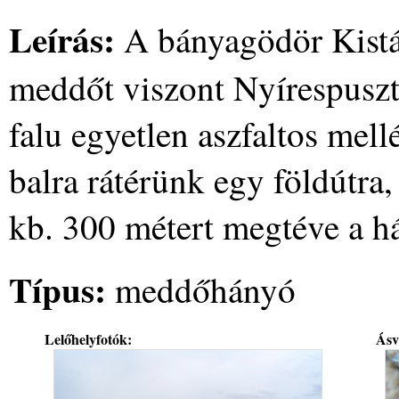
Leírás:
A bányagödör Kistá
meddőt viszont Nyírespuszt
falu egyetlen aszfaltos mell
balra rátérünk egy földútra,
kb. 300 métert megtéve a h
Típus:
meddőhányó
Lelőhelyfotók:
Ásv