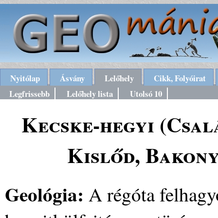
Nyitólap
Ásvány
Lelőhely
Cikk, Folyóirat
Legfrissebb
Lelőhely lista
Utolsó 10
Kecske-hegyi (Csal
Kislőd, Bakony
Geológia:
A régóta felhagy