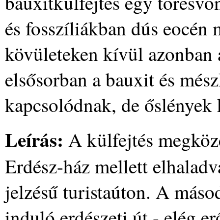
bauxitkülfejtés egy törésvo
és fosszíliákban dús eocén 
kövületeken kívül azonban á
elsősorban a bauxit és mész
kapcsolódnak, de őslények k
Leírás:
A külfejtés megköze
Erdész-ház mellett elhalad
jelzésű turistaúton. A máso
induló erdészeti út - elég 