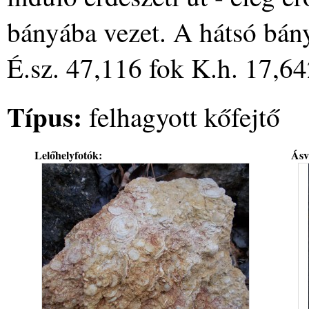
bányába vezet. A hátsó bány
É.sz. 47,116 fok K.h. 17,64
Típus:
felhagyott kőfejtő
Lelőhelyfotók:
Ásv