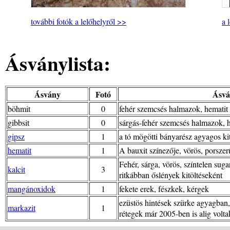
további fotók a lelőhelyről >>
a 
Ásványlista:
Ásvány
Fotó
Ásvá
böhmit
0
fehér szemcsés halmazok, hematit v
gibbsit
0
sárgás-fehér szemcsés halmazok, he
gipsz
1
a tó mögötti bányarész agyagos kit
hematit
1
A bauxit színezője, vörös, porsze
Fehér, sárga, vörös, színtelen sug
kalcit
3
ritkábban őslények kitöltéseként
mangánoxidok
1
fekete erek, fészkek, kérgek
ezüstös hintések szürke agyagban, 
markazit
1
rétegek már 2005-ben is alig volt