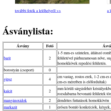
további fotók a lelőhelyről >>
a 
Ásványlista:
Ásvány
Fotó
Ásvá
1-5 mm-es színtelen, átlátszó ro
barit
2
felületével párhuzamosan nőve, su
homokkövek repedési felületén.
borostyán (csoport)
0
cm vastag, rostos erek, 1-2 cm-es 
gipsz
4
cm-es méretben is előfordultak)
mm körüli sárgásfehér kristályokb
kalcit
2
rozsdabarna bevonatú felületek töm
mangánoxidok
2
dendrites futtatások homokkövön
markazit
1
erősen bomló konkréciók, kérgek