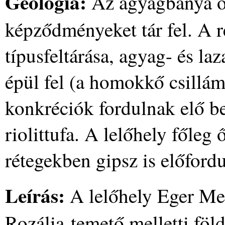
Geológia:
Az agyagbánya o
képződményeket tár fel. A r
típusfeltárása, agyag- és l
épül fel (a homokkő csillám
konkréciók fordulnak elő b
riolittufa. A lelőhely főleg 
rétegekben gipsz is előfordu
Leírás:
A lelőhely Eger Mer
Rozália-temető melletti föl