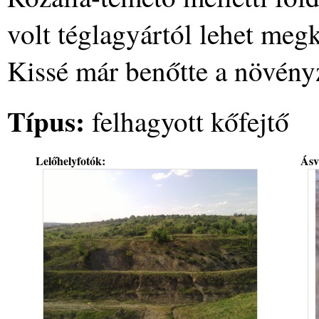
volt téglagyártól lehet megkö
Kissé már benőtte a növény
Típus:
felhagyott kőfejtő
Lelőhelyfotók:
Ásv