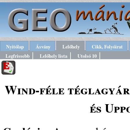
Nyitólap
Ásvány
Lelőhely
Cikk, Folyóirat
Legfrissebb
Lelőhely lista
Utolsó 10
Wind-féle téglagyár
és Upp