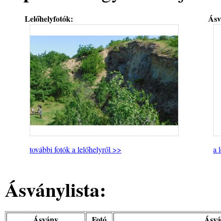
Lelőhelyfotók:
Ásv
további fotók a lelőhelyről >>
a 
Ásványlista:
Ásvány
Fotó
Ásvá