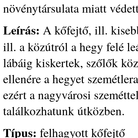
növénytársulata miatt védett
Leírás:
A kőfejtő, ill. kise
ill. a közútról a hegy felé 
lábáig kiskertek, szőlők kö
ellenére a hegyet szemétler
ezért a nagyvárosi szeméttel
találkozhatunk útközben.
Típus:
felhagyott kőfejtő