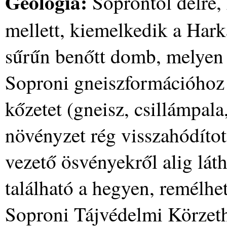
Geológia:
Soprontól délre, 
mellett, kiemelkedik a Har
sűrűn benőtt domb, melyen 
Soproni gneiszformációhoz
kőzetet (gneisz, csillámpala,
növényzet rég visszahódított
vezető ösvényekről alig lát
található a hegyen, remélhető
Soproni Tájvédelmi Körzeth