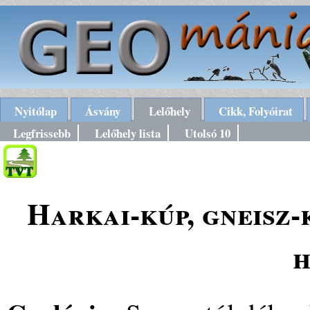
Nyitólap
Ásvány
Lelőhely
Cikk, Folyóirat
Legfrissebb
Lelőhely lista
Utolsó 10
Harkai-kúp, gneisz-
h