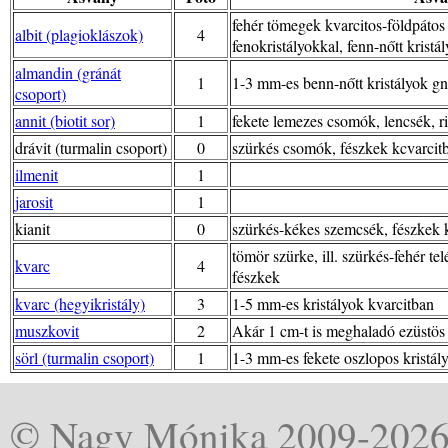
fehér tömegek kvarcitos-földpátos 
albit (plagioklászok)
4
fenokristályokkal, fenn-nőtt kristál
almandin (gránát
1
1-3 mm-es benn-nőtt kristályok gn
csoport)
annit (biotit sor)
1
fekete lemezes csomók, lencsék, ri
drávit (turmalin csoport)
0
szürkés csomók, fészkek kcvarcit
ilmenit
1
jarosit
1
kianit
0
szürkés-kékes szemcsék, fészkek 
tömör szürke, ill. szürkés-fehér te
kvarc
4
fészkek
kvarc (hegyikristály)
3
1-5 mm-es kristályok kvarcitban
muszkovit
2
Akár 1 cm-t is meghaladó ezüstös 
sörl (turmalin csoport)
1
1-3 mm-es fekete oszlopos kristály
© Nagy Mónika 2009-202