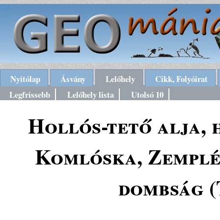
Nyitólap
Ásvány
Lelőhely
Cikk, Folyóirat
Legfrissebb
Lelőhely lista
Utolsó 10
Hollós-tető alja, 
Komlóska, Zemplén
dombság (