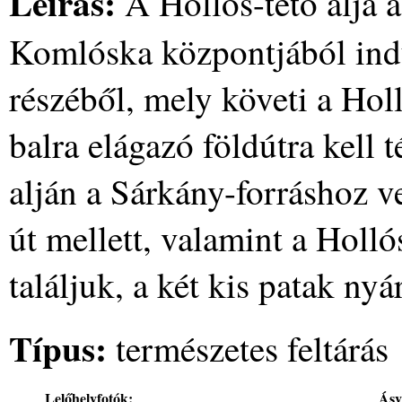
Leírás:
A Hollós-tető alja 
Komlóska központjából indu
részéből, mely követi a Hol
balra elágazó földútra kell 
alján a Sárkány-forráshoz v
út mellett, valamint a Holló
találjuk, a két kis patak ny
Típus:
természetes feltárás
Lelőhelyfotók:
Ásv