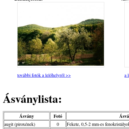
további fotók a lelőhelyről >>
a 
Ásványlista:
Ásvány
Fotó
Ásvá
augit (piroxének)
0
Fekete, 0,5-2 mm-es fenokristályo