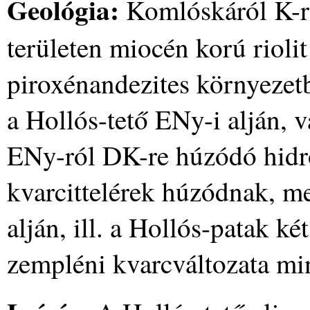
Geológia:
Komlóskáról K-r
területen miocén korú riolit 
piroxénandezites környezetb
a Hollós-tető ENy-i alján, 
ENy-ról DK-re húzódó hidr
kvarcittelérek húzódnak, m
alján, ill. a Hollós-patak k
zempléni kvarcváltozata min