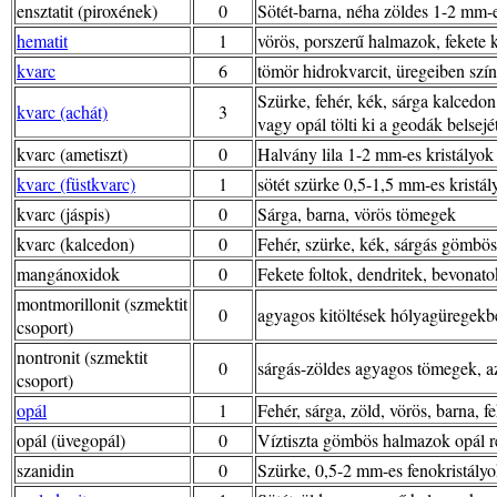
ensztatit (piroxének)
0
Sötét-barna, néha zöldes 1-2 mm-e
hematit
1
vörös, porszerű halmazok, fekete k
kvarc
6
tömör hidrokvarcit, üregeiben szín
Szürke, fehér, kék, sárga kalcedo
kvarc (achát)
3
vagy opál tölti ki a geodák belsejé
kvarc (ametiszt)
0
Halvány lila 1-2 mm-es kristályo
kvarc (füstkvarc)
1
sötét szürke 0,5-1,5 mm-es kristál
kvarc (jáspis)
0
Sárga, barna, vörös tömegek
kvarc (kalcedon)
0
Fehér, szürke, kék, sárgás gömbös
mangánoxidok
0
Fekete foltok, dendritek, bevonato
montmorillonit (szmektit
0
agyagos kitöltések hólyagüregekbe
csoport)
nontronit (szmektit
0
sárgás-zöldes agyagos tömegek, az 
csoport)
opál
1
Fehér, sárga, zöld, vörös, barna, 
opál (üvegopál)
0
Víztiszta gömbös halmazok opál 
szanidin
0
Szürke, 0,5-2 mm-es fenokristályok