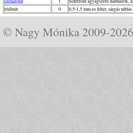
szeladonit
1
Sötétzöld agyagszerű halmazok, az 
tridimit
0
0,5-1,5 mm-es fehér, sárgás táblás 
© Nagy Mónika 2009-202