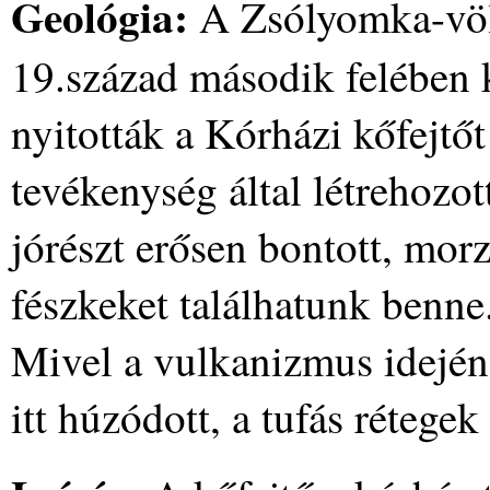
Geológia:
A Zsólyomka-völ
19.század második felében 
nyitották a Kórházi kőfejtőt
tevékenység által létrehozot
jórészt erősen bontott, mor
fészkeket találhatunk benne
Mivel a vulkanizmus idején 
itt húzódott, a tufás rétege