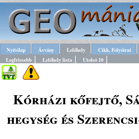
Nyitólap
Ásvány
Lelőhely
Cikk, Folyóirat
Legfrissebb
Lelőhely lista
Utolsó 10
Kórházi kőfejtő, S
hegység és Szerencs