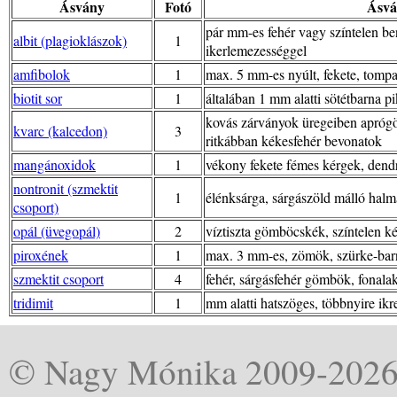
Ásvány
Fotó
Ásvá
pár mm-es fehér vagy színtelen ben
albit (plagioklászok)
1
ikerlemezességgel
amfibolok
1
max. 5 mm-es nyúlt, fekete, tomp
biotit sor
1
általában 1 mm alatti sötétbarna p
kovás zárványok üregeiben aprógöm
kvarc (kalcedon)
3
ritkábban kékesfehér bevonatok
mangánoxidok
1
vékony fekete fémes kérgek, dendr
nontronit (szmektit
1
élénksárga, sárgászöld málló hal
csoport)
opál (üvegopál)
2
víztiszta gömböcskék, színtelen k
piroxének
1
max. 3 mm-es, zömök, szürke-barn
szmektit csoport
4
fehér, sárgásfehér gömbök, fonalak
tridimit
1
mm alatti hatszöges, többnyire ikr
© Nagy Mónika 2009-202