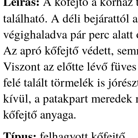
Leírás:
A kőfejtő a kórház 
található. A déli bejárattól
végighaladva pár perc alatt
Az apró kőfejtő védett, sem
Viszont az előtte lévő füves
felé talált törmelék is jóré
kívül, a patakpart meredek 
kőfejtő anyaga.
Típus:
felhagyott kőfejtő