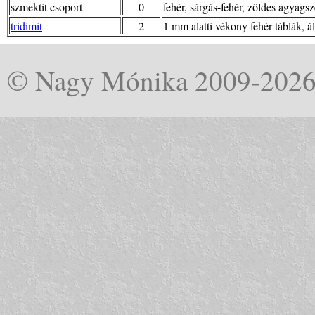
szmektit csoport
0
fehér, sárgás-fehér, zöldes agyagsz
tridimit
2
1 mm alatti vékony fehér táblák, ál
© Nagy Mónika 2009-202