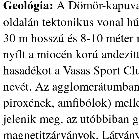
Geológia:
A Dömör-kapuval
oldalán tektonikus vonal h
30 m hosszú és 8-10 méter 
nyílt a miocén korú andezi
hasadékot a Vasas Sport Club
nevét. Az agglomerátumban 
piroxének, amfibólok) mellet
jelenik meg, az utóbbiban gy
magnetitzárványok. Látványo