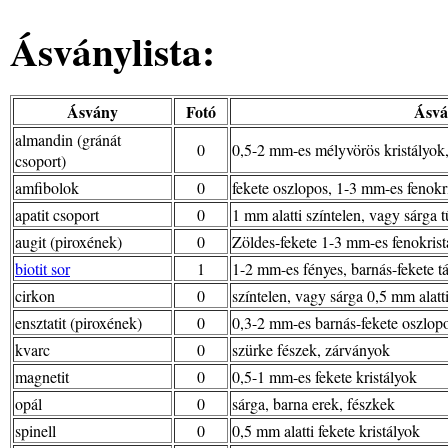
Ásványlista:
Ásvány
Fotó
Ásvá
almandin (gránát
0
0,5-2 mm-es mélyvörös kristályok,
csoport)
amfibolok
0
fekete oszlopos, 1-3 mm-es fenokr
apatit csoport
0
1 mm alatti színtelen, vagy sárga 
augit (piroxének)
0
Zöldes-fekete 1-3 mm-es fenokrist
biotit sor
1
1-2 mm-es fényes, barnás-fekete tá
cirkon
0
színtelen, vagy sárga 0,5 mm alatti
ensztatit (piroxének)
0
0,3-2 mm-es barnás-fekete oszlopo
kvarc
0
szürke fészek, zárványok
magnetit
0
0,5-1 mm-es fekete kristályok
opál
0
sárga, barna erek, fészkek
spinell
0
0,5 mm alatti fekete kristályok