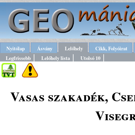
Nyitólap
Ásvány
Lelőhely
Cikk, Folyóirat
Legfrissebb
Lelőhely lista
Utolsó 10
Vasas szakadék, Cse
Viseg