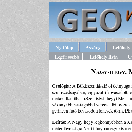
Nyitólap
Ásvány
Lelőhely
Legfrissebb
Lelőhely lista
U
Nagy-hegy, 
Geológia:
A Bükkszentlászlótól délnyugat
szomszédságában, vigyázat!) kovásodott le
metavulkanitban (Szentistvánhegyi Metaan
vékonyabb-vastagabb kvarcos-albitos erek h
gerincen futó kovásodott lencsék törmelék
Leírás:
A Nagy-hegy legkönnyebben a Kaán 
méter távolságra Ny-i irányban egy kis mel