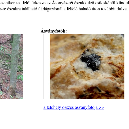
kszentkereszt felől érkezve az Áfonyás-rét északkeleti csücskéből kiindu
re északra található útelágazásnál a felfelé haladó úton továbbindulva.
Ásványfotók:
a lelőhely összes ásványfotója >>