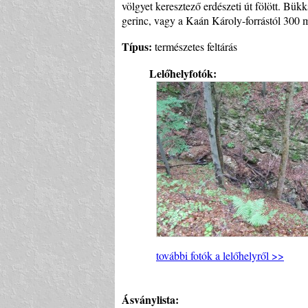
völgyet keresztező erdészeti út fölött. Bük
gerinc, vagy a Kaán Károly-forrástól 300 m-
Típus:
természetes feltárás
Lelőhelyfotók:
további fotók a lelőhelyről >>
Ásványlista: