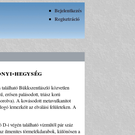
Bejelentkezés
Regisztráció
onyi-hegység
található Bükkszentlászló közvetlen
 erősen palásodott, triász korú
orolva). A kovásodott metavulkanitot
ogó lemezkéit az elválási felületeken. A
D-i végén található vízműtől pár száz
 az ilmenites törmelékdarabok, különösen a