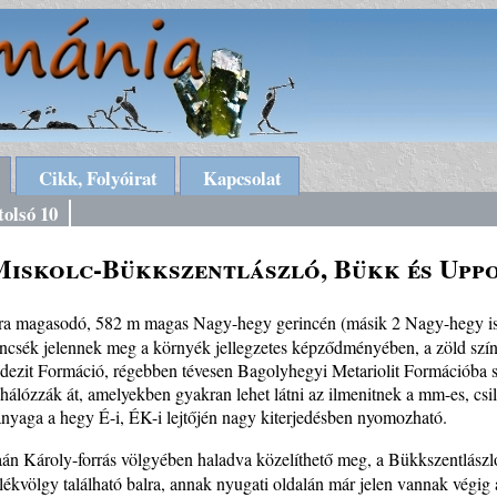
Cikk, Folyóirat
Kapcsolat
tolsó 10
Miskolc-Bükkszentlászló, Bükk és Upp
ra magasodó, 582 m magas Nagy-hegy gerincén (másik 2 Nagy-hegy is 
ncsék jelennek meg a környék jellegzetes képződményében, a zöld színű,
dezit Formáció, régebben tévesen Bagolyhegyi Metariolit Formációba s
álózzák át, amelyekben gyakran lehet látni az ilmenitnek a mm-es, csill
anyaga a hegy É-i, ÉK-i lejtőjén nagy kiterjedésben nyomozható.
Károly-forrás völgyében haladva közelíthető meg, a Bükkszentlászló 
lékvölgy található balra, annak nyugati oldalán már jelen vannak végig