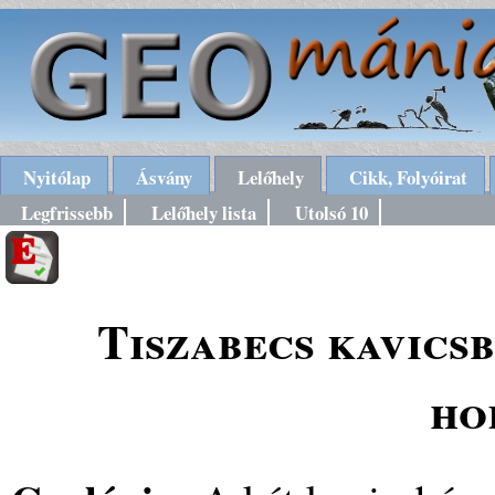
Nyitólap
Ásvány
Lelőhely
Cikk, Folyóirat
Legfrissebb
Lelőhely lista
Utolsó 10
Tiszabecs kavicsb
ho