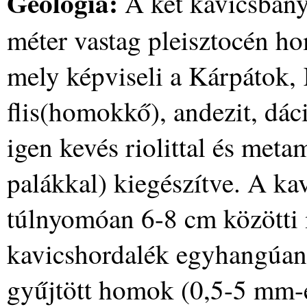
Geológia:
A két kavicsbány
méter vastag pleisztocén hom
mely képviseli a Kárpátok, 
flis(homokkő), andezit, dácit
igen kevés riolittal és met
palákkal) kiegészítve. A kav
túlnyomóan 6-8 cm közötti 
kavicshordalék egyhangúan 
gyűjtött homok (0,5-5 mm-es