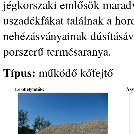
jégkorszaki emlősök maradv
uszadékfákat találnak a ho
nehézásványainak dúsításáva
porszerű termésaranya.
Típus:
működő kőfejtő
Lelőhelyfotók:
Ásv