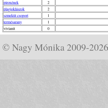
piroxének
2
plagioklászok
2
szmektit csoport
1
termésarany
1
vivianit
0
© Nagy Mónika 2009-202