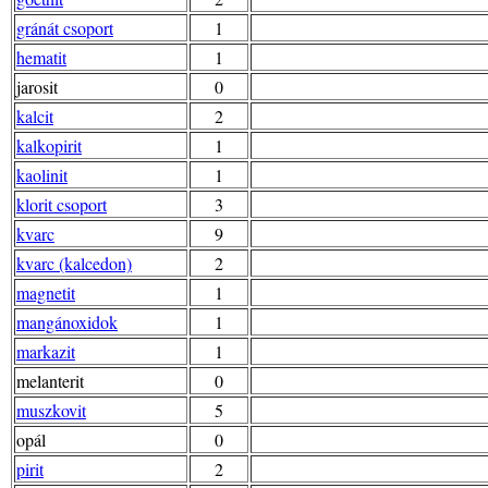
gránát csoport
1
hematit
1
jarosit
0
kalcit
2
kalkopirit
1
kaolinit
1
klorit csoport
3
kvarc
9
kvarc (kalcedon)
2
magnetit
1
mangánoxidok
1
markazit
1
melanterit
0
muszkovit
5
opál
0
pirit
2