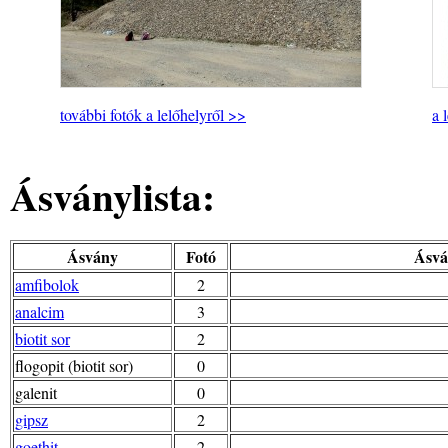
további fotók a lelőhelyről >>
a 
Ásványlista:
Ásvány
Fotó
Ásvá
amfibolok
2
analcim
3
biotit sor
2
flogopit (biotit sor)
0
galenit
0
gipsz
2
goethit
2