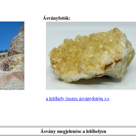
Ásványfotók:
a lelőhely összes ásványfotója >>
Ásvány megjelenése a lelőhelyen