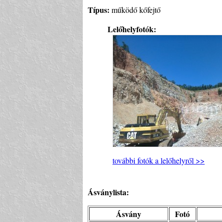
Típus:
működő kőfejtő
Lelőhelyfotók:
további fotók a lelőhelyről >>
Ásványlista:
Ásvány
Fotó