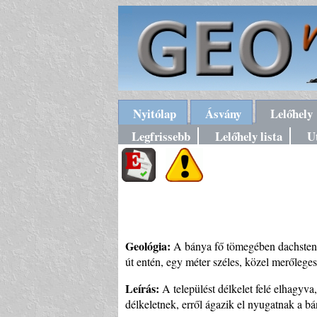
Nyitólap
Ásvány
Lelőhely
Legfrissebb
Lelőhely lista
U
Geológia:
A bánya fő tömegében dachsteni 
út entén, egy méter széles, közel merőleges k
Leírás:
A települést délkelet felé elhagyva
délkeletnek, erről ágazik el nyugatnak a bá