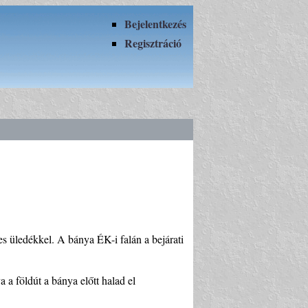
Bejelentkezés
Regisztráció
s üledékkel. A bánya ÉK-i falán a bejárati
 a földút a bánya előtt halad el