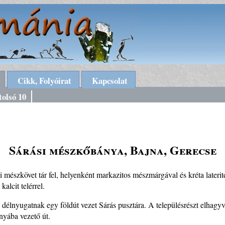
Cikk, Folyóirat
Kapcsolat
tolsó 10
Sárási mészkőbánya, Bajna, Gerecse
mészkövet tár fel, helyenként markazitos mészmárgával és kréta laterite
alcit telérrel.
, délnyugatnak egy földút vezet Sárás pusztára. A településrészt elhagyva
nyába vezető út.