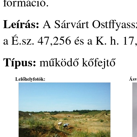
formáció.
Leírás:
A Sárvárt Ostffyass
a É.sz. 47,256 és a K. h. 17
Típus:
működő kőfejtő
Lelőhelyfotók:
Ásv