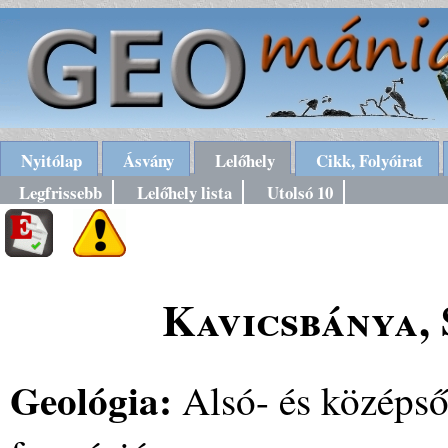
Nyitólap
Ásvány
Lelőhely
Cikk, Folyóirat
Legfrissebb
Lelőhely lista
Utolsó 10
Kavicsbánya, 
Geológia:
Alsó- és középső