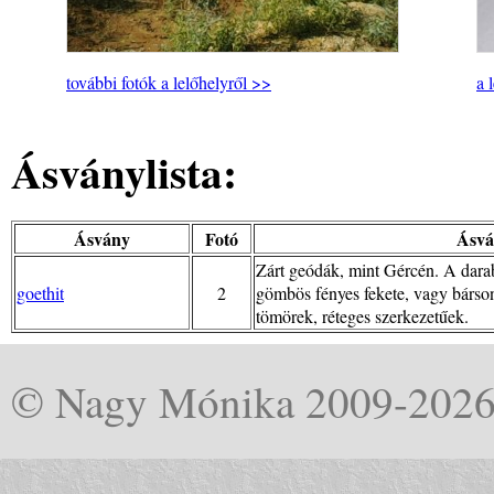
további fotók a lelőhelyről >>
a 
Ásványlista:
Ásvány
Fotó
Ásvá
Zárt geódák, mint Gércén. A darabo
goethit
2
gömbös fényes fekete, vagy bárson
tömörek, réteges szerkezetűek.
© Nagy Mónika 2009-202