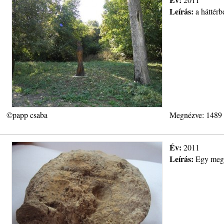
Leírás:
a háttérb
©papp csaba
Megnézve: 1489
Év:
2011
Leírás:
Egy megk