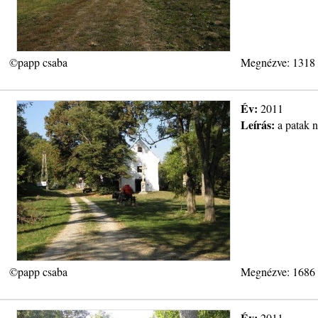
©papp csaba
Megnézve: 1318
Év:
2011
Leírás:
a patak 
©papp csaba
Megnézve: 1686
Év:
2011