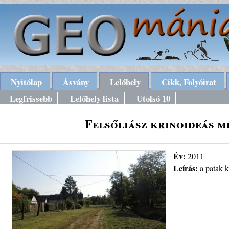
Nyitólap
Ásvány
Lelőhely
Cikk, Folyóirat
Legfrissebb
Lelőhely lista
Utolsó 10
Felsőliász krinoideás m
Év:
2011
Leírás:
a patak k