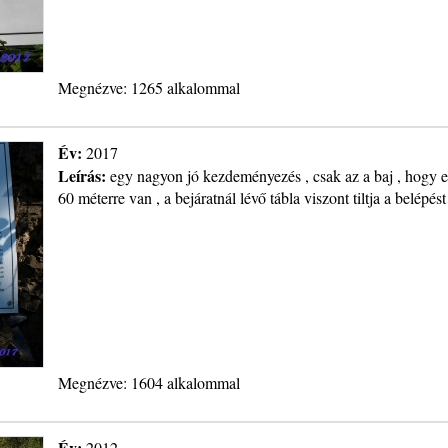
Megnézve: 1265 alkalommal
Év:
2017
Leírás:
egy nagyon jó kezdeményezés , csak az a baj , hogy ez
60 méterre van , a bejáratnál lévő tábla viszont tiltja a belépést
Megnézve: 1604 alkalommal
Év:
2012