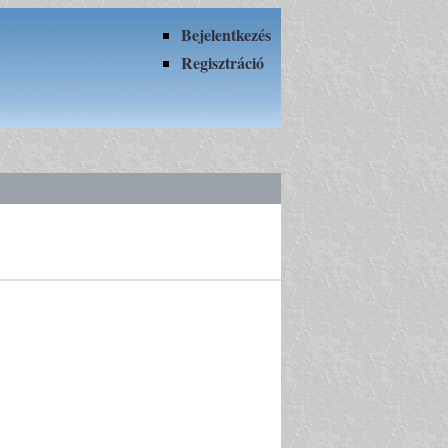
Bejelentkezés
Regisztráció