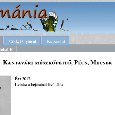
Cikk, Folyóirat
Kapcsolat
tolsó 10
Kantavári mészkőfejtő, Pécs, Mecsek
Év:
2017
Leírás:
a bejáratnál lévő tábla