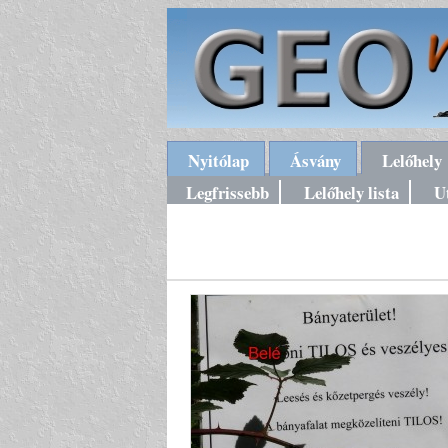
Nyitólap
Ásvány
Lelőhely
Legfrissebb
Lelőhely lista
U