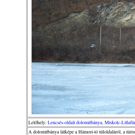
Lelőhely:
Lencsés-oldali dolomitbánya, Miskolc-Lillaf
A dolomitbánya látképe a Hámori-tó túloldaláról, a túri