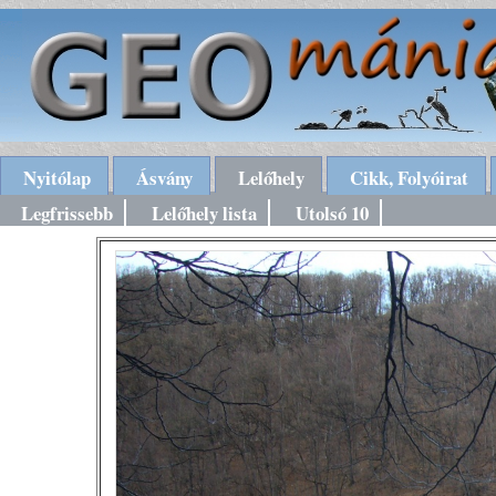
Nyitólap
Ásvány
Lelőhely
Cikk, Folyóirat
Legfrissebb
Lelőhely lista
Utolsó 10