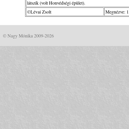
látszik (volt Honvédségi épület).
©Lévai Zsolt
Megnézve: 1
© Nagy Mónika 2009-2026