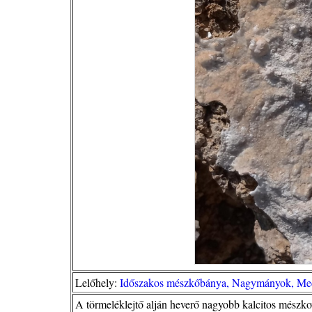
Lelőhely:
Időszakos mészkőbánya, Nagymányok, Me
A törmeléklejtő alján heverő nagyobb kalcitos mészk