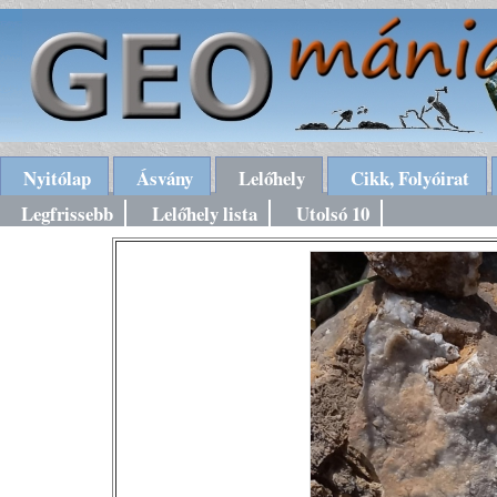
Nyitólap
Ásvány
Lelőhely
Cikk, Folyóirat
Legfrissebb
Lelőhely lista
Utolsó 10