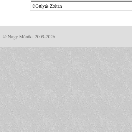
©Gulyás Zoltán
© Nagy Mónika 2009-2026