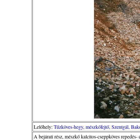
Lelőhely:
Tűzköves-hegy, mészkőfejtő, Szentgál, Bak
A bejárati rész, mészkő kalcitos-cseppköves repedés- é