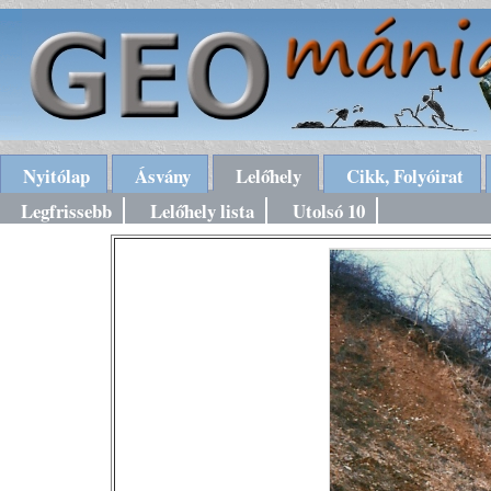
Nyitólap
Ásvány
Lelőhely
Cikk, Folyóirat
Legfrissebb
Lelőhely lista
Utolsó 10