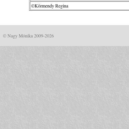
©Körmendy Regina
© Nagy Mónika 2009-2026