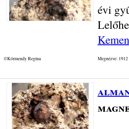
évi gy
Lelőhe
Kemen
©Körmendy Regina
Megnézve: 1912
alman
magne