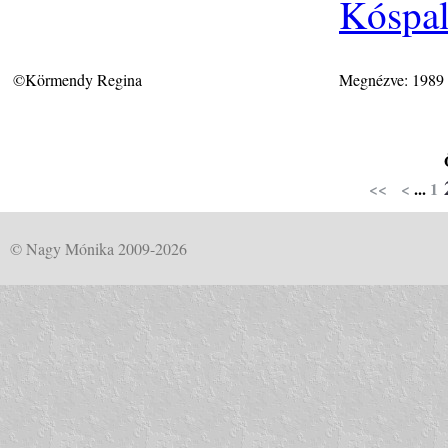
Kóspal
©Körmendy Regina
Megnézve: 1989
<<
<
...
1
© Nagy Mónika 2009-2026