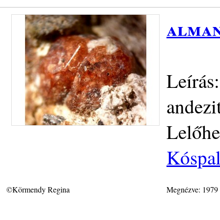
alman
Leírás
andezi
Lelőhe
Kóspal
©Körmendy Regina
Megnézve: 1979