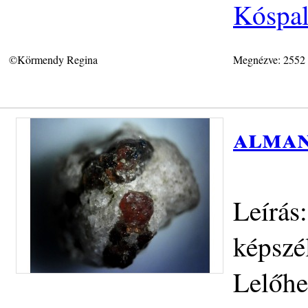
Kóspal
©Körmendy Regina
Megnézve: 2552
alman
Leírás
képszé
Lelőhe