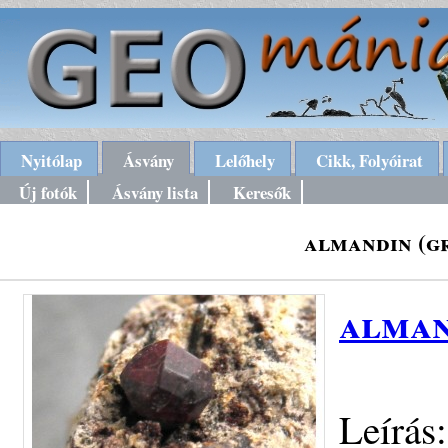
Nyitólap
Ásvány
Lelőhely
Cikk, Folyóirat
Új fotók
Ásvány lista
Keresők
almandin (g
alman
Leírás