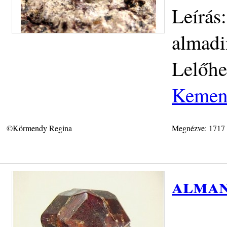
Leírás
almadi
Lelőhe
Kemen
©Körmendy Regina
Megnézve: 1717
alman