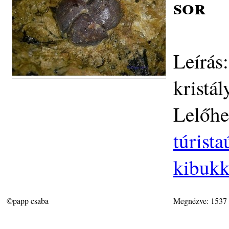
sor
Leírás
kristá
Lelőhe
túrist
kibukk
©papp csaba
Megnézve: 1537