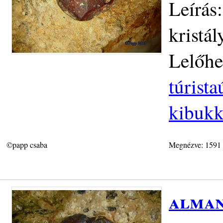
Leírás
kristá
Lelőhe
túrist
kibukk
©papp csaba
Megnézve: 1591
alman