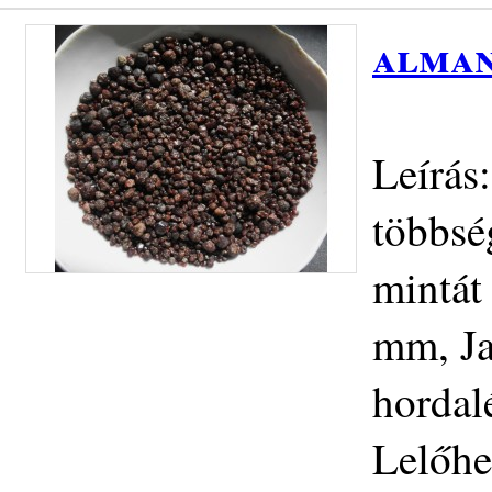
alman
Leírás
többsé
mintát 
mm, Ja
hordal
Lelőhe