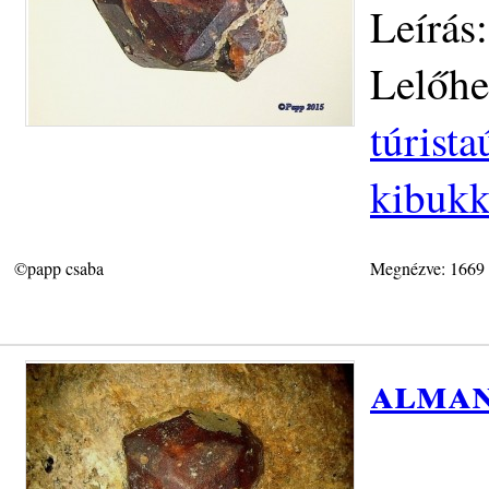
Leírás
Lelőhe
túrist
kibukk
©papp csaba
Megnézve: 1669
alman