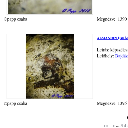
©papp csaba
Megnézve: 1390
almandin (grá
Leírás: képszéles
Lelőhely:
Bajdáz
©papp csaba
Megnézve: 1395
<<
<
...
3
4