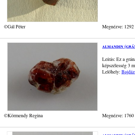
©Gál Péter
Megnézve: 1292
almandin (grá
Leírás: Ez a grán
képszélesség 3 
Lelőhely:
Bajdáz
©Körmendy Regina
Megnézve: 1760
almandin (grá