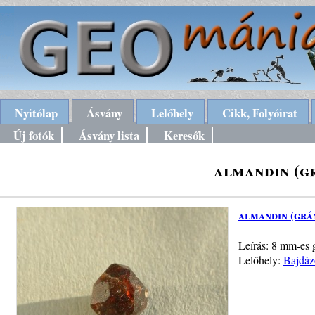
Nyitólap
Ásvány
Lelőhely
Cikk, Folyóirat
Új fotók
Ásvány lista
Keresők
almandin (g
almandin (grá
Leírás: 8 mm-es g
Lelőhely:
Bajdáz