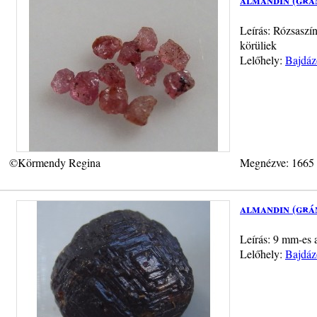
Leírás: Rózsaszí
körüliek
Lelőhely:
Bajdáz
©Körmendy Regina
Megnézve: 1665
almandin (grá
Leírás: 9 mm-es 
Lelőhely:
Bajdáz