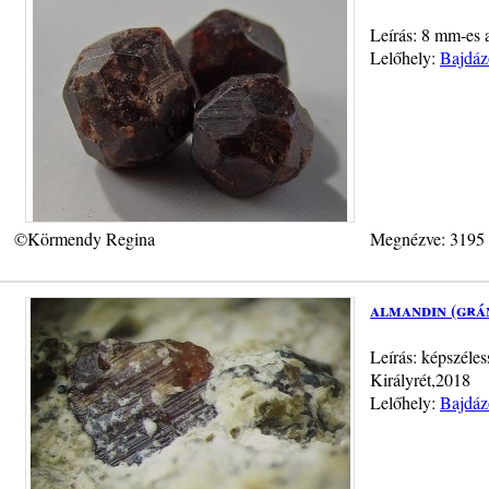
Leírás: 8 mm-es 
Lelőhely:
Bajdáz
©Körmendy Regina
Megnézve: 3195
almandin (grá
Leírás: képszéles
Királyrét,2018
Lelőhely:
Bajdáz