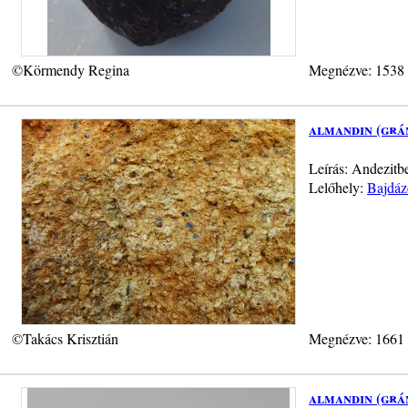
©Körmendy Regina
Megnézve: 1538
almandin (grá
Leírás: Andezitb
Lelőhely:
Bajdáz
©Takács Krisztián
Megnézve: 1661
almandin (grá