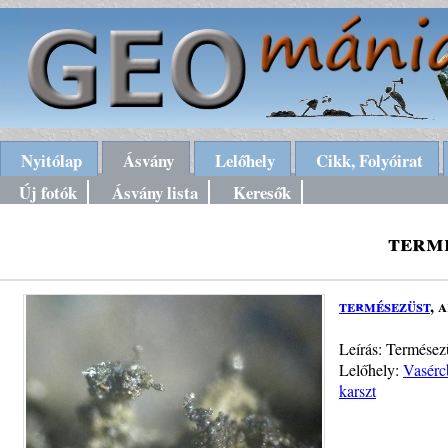
Nyitólap
Ásvány
Lelőhely
Cikk, Folyóirat
Új fotók
Ásvány lista
Keresők
term
termésezüst
, 
Leírás: Termésezü
Lelőhely:
Vasérc
karszt