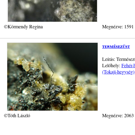
©Körmendy Regina
Megnézve: 1591
termésezüst
Leírás: Termésez
Lelőhely:
Fehér-
(Tokaji-hegység)
©Tóth László
Megnézve: 2063