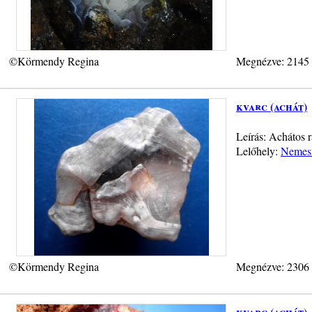
©Körmendy Regina
Megnézve: 2145
kvarc (achát)
Leírás: Achátos r
Lelőhely:
Nemesr
©Körmendy Regina
Megnézve: 2306
kvarc (achát)