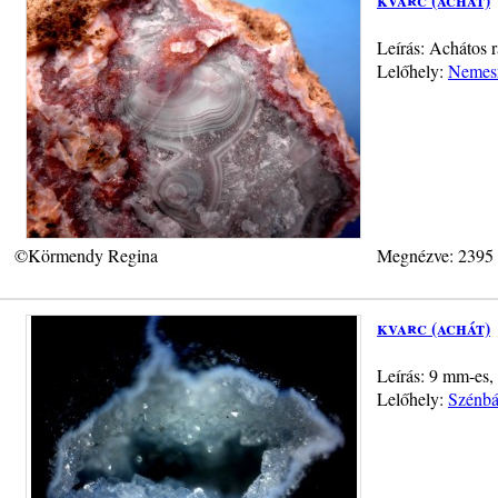
Leírás: Achátos 
Lelőhely:
Nemesr
©Körmendy Regina
Megnézve: 2395
kvarc (achát)
Leírás: 9 mm-es, 
Lelőhely:
Szénbá