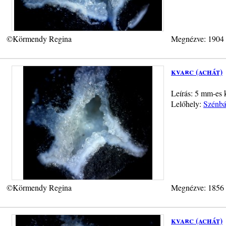
©Körmendy Regina
Megnézve: 1904
kvarc (achát)
Leírás: 5 mm-es 
Lelőhely:
Szénbá
©Körmendy Regina
Megnézve: 1856
kvarc (achát)