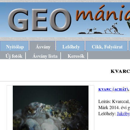
Nyitólap
Ásvány
Lelőhely
Cikk, Folyóirat
Új fotók
Ásvány lista
Keresők
kvarc
kvarc (achát)
,
Leírás: Kvarccal,
Márk 2014. évi g
Lelőhely:
Jakóby