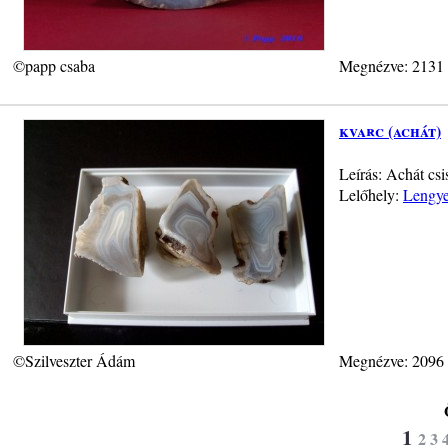
©papp csaba
Megnézve: 2131
kvarc (achát)
Leírás: Achát cs
Lelőhely:
Lengye
©Szilveszter Ádám
Megnézve: 2096
1
2
3