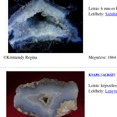
Leírás: 6 mm-es k
Lelőhely:
Szénbá
©Körmendy Regina
Megnézve: 1864
kvarc (achát)
Leírás: képszéle
Lelőhely:
Lengye