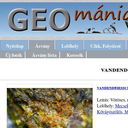
Nyitólap
Ásvány
Lelőhely
Cikk, Folyóirat
Új fotók
Ásvány lista
Keresők
vandend
vandendriessc
Leírás: Vöröses
Lelőhely:
Mecsek
Kővágószőlős, 