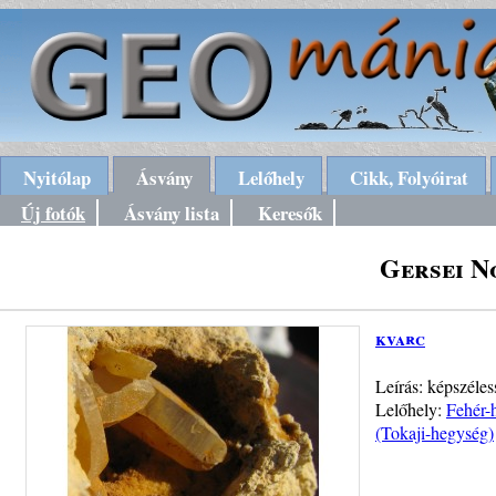
Nyitólap
Ásvány
Lelőhely
Cikk, Folyóirat
Új fotók
Ásvány lista
Keresők
Gersei N
kvarc
Leírás: képszéle
Lelőhely:
Fehér-
(Tokaji-hegység)