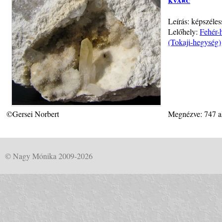
Leírás: képszéle
Lelőhely:
Fehér-
(Tokaji-hegység)
©Gersei Norbert
Megnézve: 747 a
© Nagy Mónika 2009-2026