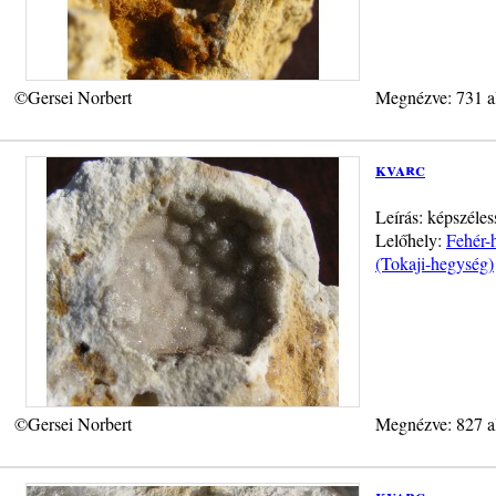
©Gersei Norbert
Megnézve: 731 a
kvarc
Leírás: képszéle
Lelőhely:
Fehér-
(Tokaji-hegység)
©Gersei Norbert
Megnézve: 827 a
kvarc