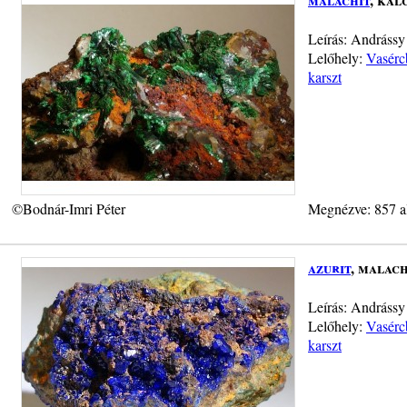
Leírás: Andrássy
Lelőhely:
Vasérc
karszt
©Bodnár-Imri Péter
Megnézve: 857 a
azurit
, malach
Leírás: Andrássy
Lelőhely:
Vasérc
karszt