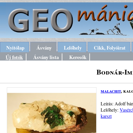
Nyitólap
Ásvány
Lelőhely
Cikk, Folyóirat
Új fotók
Ásvány lista
Keresők
Bodnár-Im
malachit
, kal
Leírás: Adolf bá
Lelőhely:
Vasérc
karszt