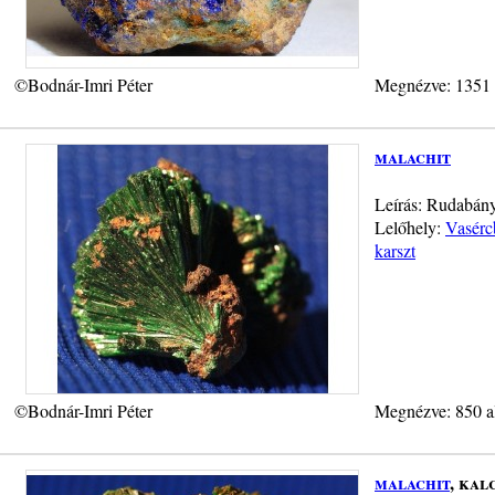
©Bodnár-Imri Péter
Megnézve: 1351
malachit
Leírás: Rudabány
Lelőhely:
Vasérc
karszt
©Bodnár-Imri Péter
Megnézve: 850 a
malachit
, kal