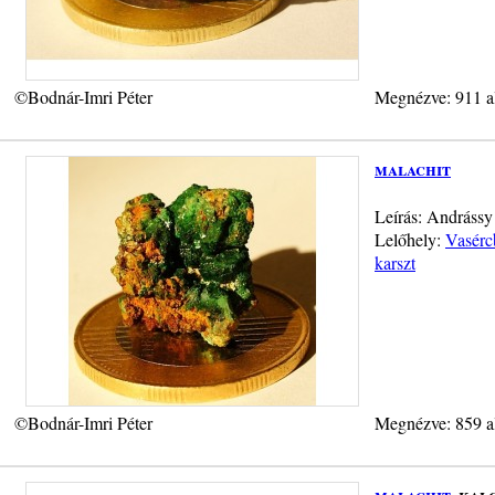
©Bodnár-Imri Péter
Megnézve: 911 a
malachit
Leírás: Andrássy
Lelőhely:
Vasérc
karszt
©Bodnár-Imri Péter
Megnézve: 859 a
malachit
, kal