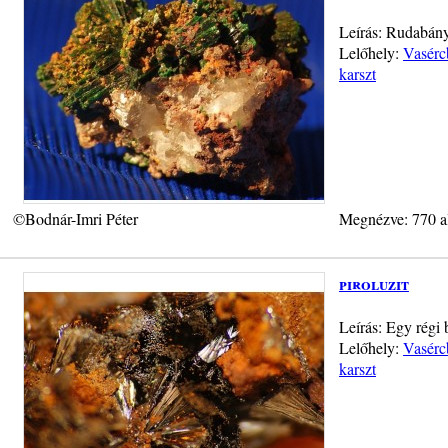
Leírás: Rudabány
Lelőhely:
Vasérc
karszt
©Bodnár-Imri Péter
Megnézve: 770 a
piroluzit
Leírás: Egy régi 
Lelőhely:
Vasérc
karszt