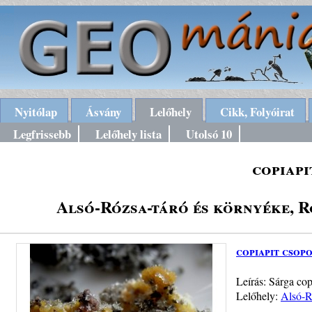
Nyitólap
Ásvány
Lelőhely
Cikk, Folyóirat
Legfrissebb
Lelőhely lista
Utolsó 10
copiapi
Alsó-Rózsa-táró és környéke, 
copiapit csop
Leírás: Sárga co
Lelőhely:
Alsó-R