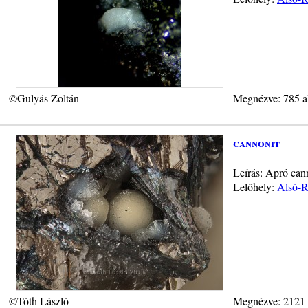
©Gulyás Zoltán
Megnézve: 785 a
cannonit
Leírás: Apró ca
Lelőhely:
Alsó-R
©Tóth László
Megnézve: 2121