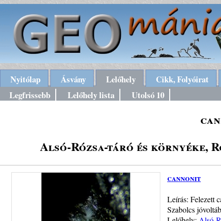
Nyitólap
Ásvány
Lelőhely
Cikk, Folyóirat
Legfrissebb
Lelőhely lista
Utolsó 10
can
Alsó-Rózsa-táró és környéke, 
cannonit
Leírás: Felezett
Szabolcs jóvoltá
Lelőhely:
Alsó-R