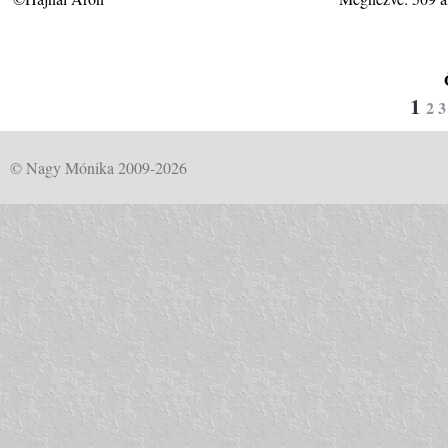
1
2
3
© Nagy Mónika 2009-2026