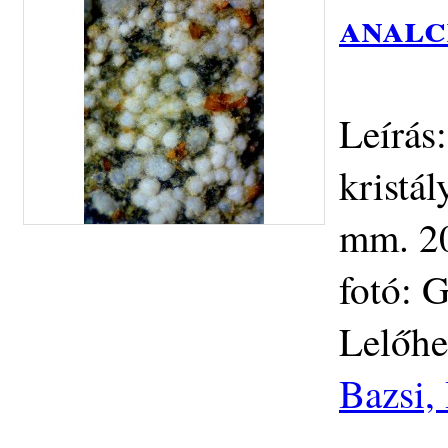
analc
Leírás
kristál
mm. 20
fotó: 
Lelőhe
Bazsi,