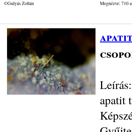
©Gulyás Zoltán
Megnézve: 710 a
apati
csopo
Leírás
apatit 
Képszé
Gyűjte