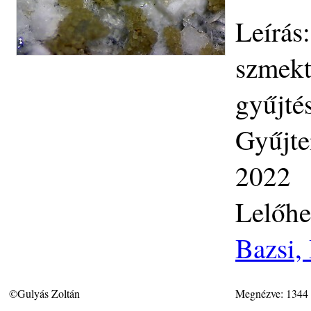
Leírás:
szmekt
gyűjté
Gyűjte
2022
Lelőhe
Bazsi,
©Gulyás Zoltán
Megnézve: 1344