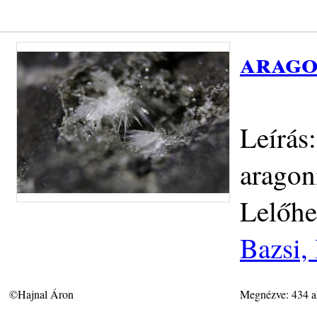
arago
Leírás
aragon
Lelőhe
Bazsi,
©Hajnal Áron
Megnézve: 434 a