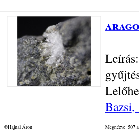
arago
Leírás
gyűjté
Lelőhe
Bazsi,
©Hajnal Áron
Megnézve: 507 a