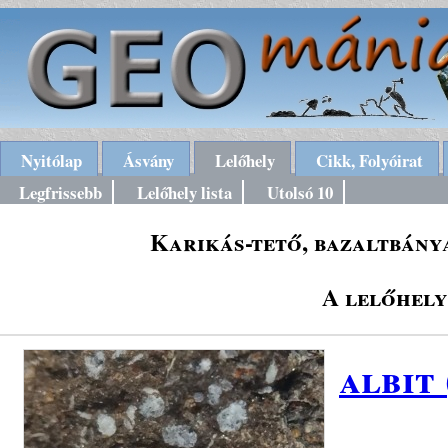
Nyitólap
Ásvány
Lelőhely
Cikk, Folyóirat
Legfrissebb
Lelőhely lista
Utolsó 10
Karikás-tető, bazaltbánya
A lelőhely
albit