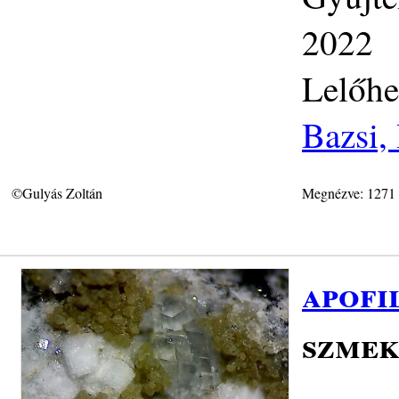
2022
Lelőhe
Bazsi,
©Gulyás Zoltán
Megnézve: 1271
apofi
szmek