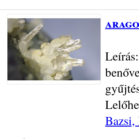
arago
Leírás:
benőve
gyűjté
Lelőhe
Bazsi,