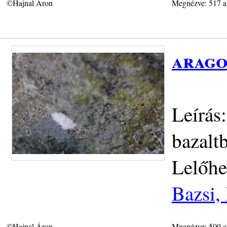
©Hajnal Áron
Megnézve: 517 a
arago
Leírás
bazalt
Lelőhe
Bazsi,
©Hajnal Áron
Megnézve: 509 a