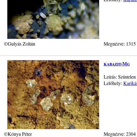
©Gulyás Zoltán
Megnézve: 1315
kabazit-Mg
Leírás: Színtele
Lelőhely:
Kariká
©Kónya Péter
Megnézve: 2304