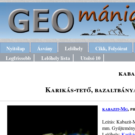
Nyitólap
Ásvány
Lelőhely
Cikk, Folyóirat
Legfrissebb
Lelőhely lista
Utolsó 10
kaba
Karikás-tető, bazaltbánya
kabazit-Mg
, p
Leírás: Kabazit-M
mm. Gyűjtemény 
Lelőhely:
Kariká