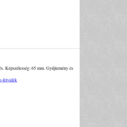
űjtés. Képszélesség: 65 mm. Gyűjtemény és
n-felvidék