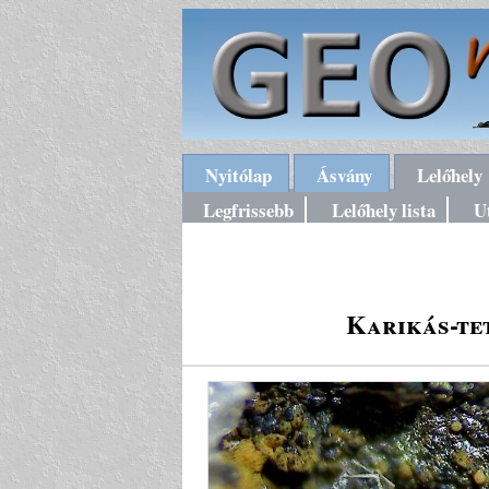
Nyitólap
Ásvány
Lelőhely
Legfrissebb
Lelőhely lista
U
Karikás-tet