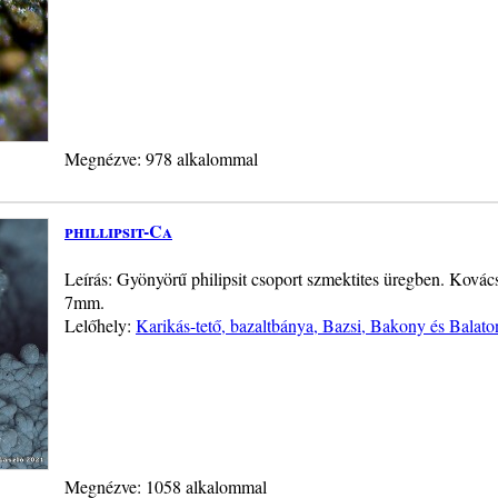
Megnézve: 978 alkalommal
phillipsit-Ca
Leírás: Gyönyörű philipsit csoport szmektites üregben. Kovác
7mm.
Lelőhely:
Karikás-tető, bazaltbánya, Bazsi, Bakony és Balato
Megnézve: 1058 alkalommal