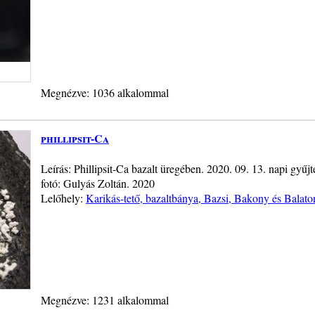
Megnézve: 1036 alkalommal
phillipsit-Ca
Leírás: Phillipsit-Ca bazalt üregében. 2020. 09. 13. napi gy
fotó: Gulyás Zoltán. 2020
Lelőhely:
Karikás-tető, bazaltbánya, Bazsi, Bakony és Balato
Megnézve: 1231 alkalommal