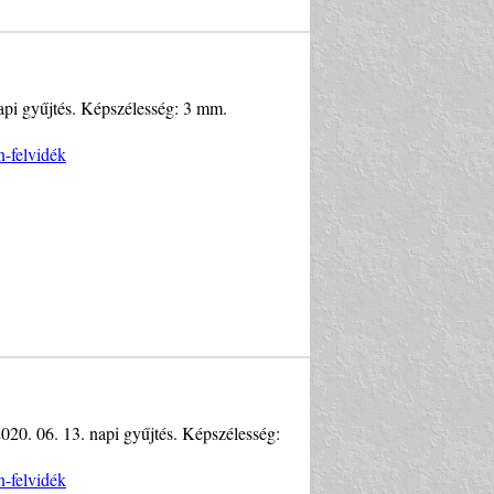
 napi gyűjtés. Képszélesség: 3 mm.
n-felvidék
n 2020. 06. 13. napi gyűjtés. Képszélesség:
n-felvidék