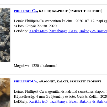
phillipsit-Ca
, kalcit, szaponit (szmektit csoport)
Leírás: Phillipsit-Ca szaponiton kalcittal. 2020. 07. 12. nap
és fotó: Gulyás Zoltán. 2020
Lelőhely:
Karikás-tető, bazaltbánya, Bazsi, Bakony és Balato
Megnézve: 1220 alkalommal
phillipsit-Ca
, aragonit, kalcit, szmektit csoport
Leírás: Phillipsit-Ca aragonittal és kalcittal szmektites alapon.
Képszélesség: 4 mm Gyűjtemény és fotó: Gulyás Zoltán. 202
Lelőhely:
Karikás-tető, bazaltbánya, Bazsi, Bakony és Balato