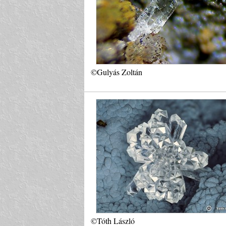
©Gulyás Zoltán
©Tóth László