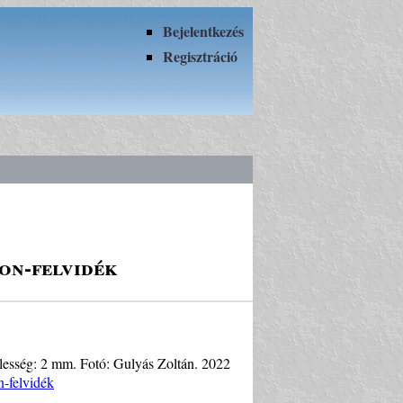
Bejelentkezés
Regisztráció
ton-felvidék
zélesség: 2 mm. Fotó: Gulyás Zoltán. 2022
n-felvidék