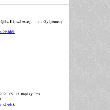
i gyűjtés. Képszélesség: 4 mm. Gyűjtemény
n-felvidék
 2020. 09. 13. napi gyűjtés.
0
n-felvidék