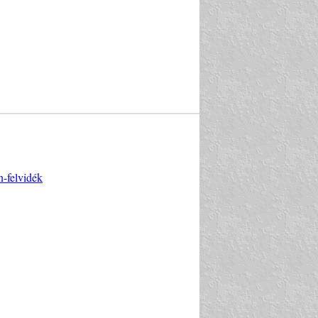
n-felvidék