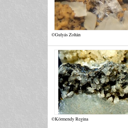
©Gulyás Zoltán
©Körmendy Regina