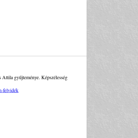
s Attila gyűjteménye. Képszélesség
n-felvidék