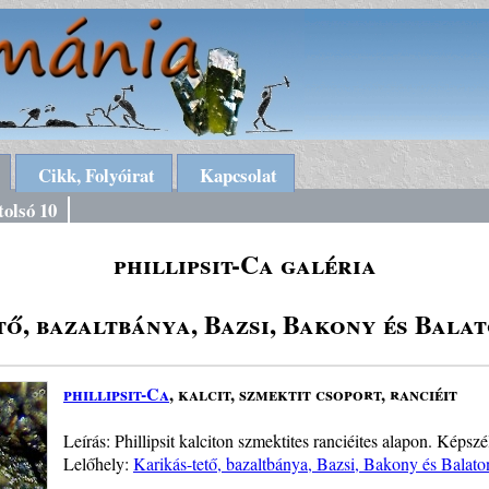
Cikk, Folyóirat
Kapcsolat
tolsó 10
phillipsit-Ca galéria
ő, bazaltbánya, Bazsi, Bakony és Bala
phillipsit-Ca
, kalcit, szmektit csoport, ranciéit
Leírás: Phillipsit kalciton szmektites ranciéites alapon. Képs
Lelőhely:
Karikás-tető, bazaltbánya, Bazsi, Bakony és Balato