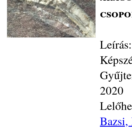
csopo
Leírás:
Képszé
Gyűjte
2020
Lelőhe
Bazsi,