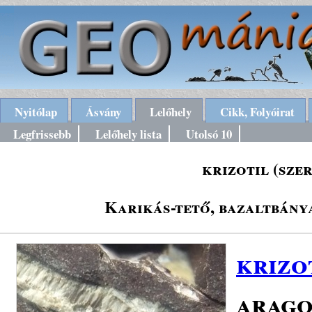
Nyitólap
Ásvány
Lelőhely
Cikk, Folyóirat
Legfrissebb
Lelőhely lista
Utolsó 10
krizotil (sze
Karikás-tető, bazaltbánya
krizo
arago