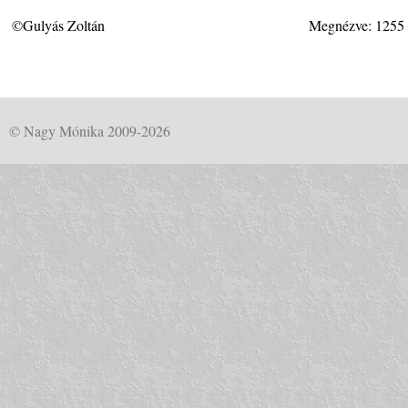
©Gulyás Zoltán
Megnézve: 1255
© Nagy Mónika 2009-2026