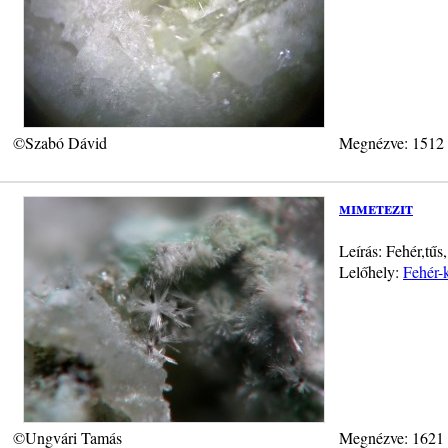
©Szabó Dávid
Megnézve: 1512
mimetezit
Leírás: Fehér,tű
Lelőhely:
Fehér-
©Ungvári Tamás
Megnézve: 1621