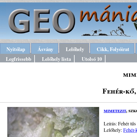
Nyitólap
Ásvány
Lelőhely
Cikk, Folyóirat
Legfrissebb
Lelőhely lista
Utolsó 10
mim
Fehér-kő
mimetezit
, szk
Leírás: Fehér tűs
Lelőhely:
Fehér-