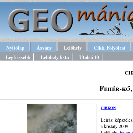
Nyitólap
Ásvány
Lelőhely
Cikk, Folyóirat
Legfrissebb
Lelőhely lista
Utolsó 10
ci
Fehér-kő
cirkon
Leírás: képszéles
a kristály 2009
Lelőhely:
Fehér-