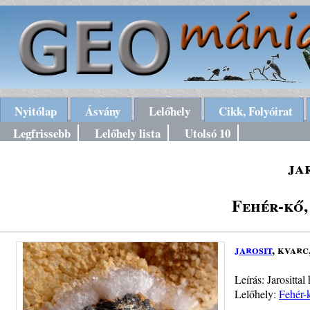
Nyitólap
Ásvány
Lelőhely
Cikk, Folyóirat
Legfrissebb
Lelőhely lista
Utolsó 10
ja
Fehér-kő
jarosit
, kvarc
Leírás: Jarosittal
Lelőhely:
Fehér-