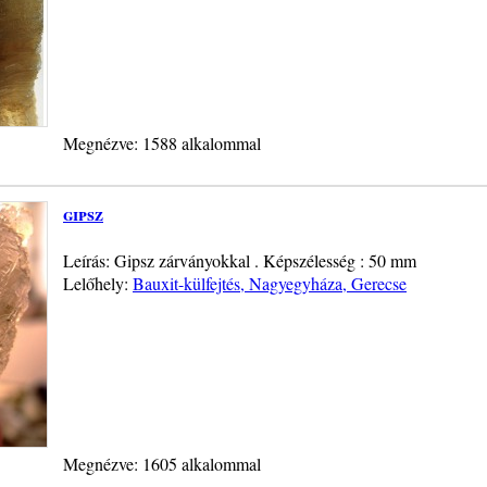
Megnézve: 1588 alkalommal
gipsz
Leírás: Gipsz zárványokkal . Képszélesség : 50 mm
Lelőhely:
Bauxit-külfejtés, Nagyegyháza, Gerecse
Megnézve: 1605 alkalommal