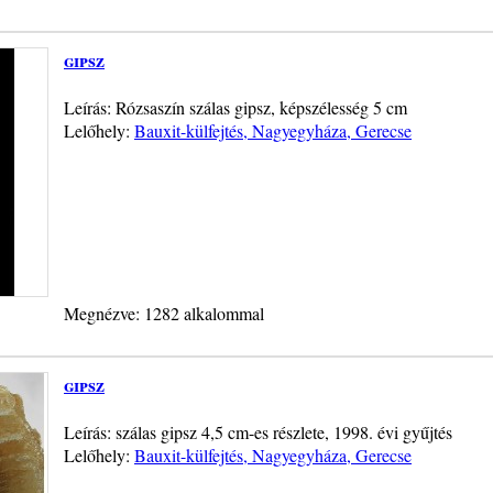
gipsz
Leírás: Rózsaszín szálas gipsz, képszélesség 5 cm
Lelőhely:
Bauxit-külfejtés, Nagyegyháza, Gerecse
Megnézve: 1282 alkalommal
gipsz
Leírás: szálas gipsz 4,5 cm-es részlete, 1998. évi gyűjtés
Lelőhely:
Bauxit-külfejtés, Nagyegyháza, Gerecse