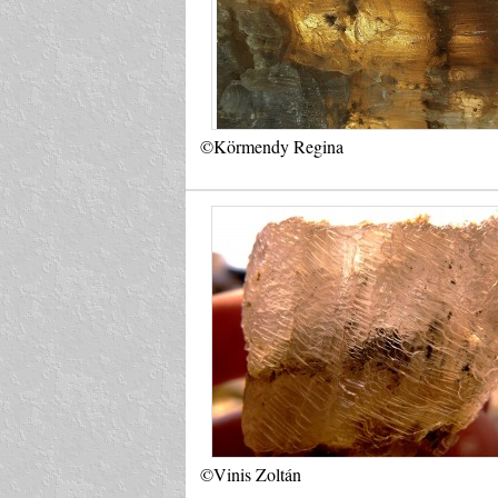
©Körmendy Regina
©Vinis Zoltán