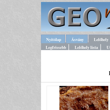
Nyitólap
Ásvány
Lelőhely
Legfrissebb
Lelőhely lista
U