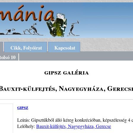
Cikk, Folyóirat
Kapcsolat
tolsó 10
gipsz galéria
Bauxit-külfejtés, Nagyegyháza, Gerecs
gipsz
Leírás: Gipsztűkből álló kéreg konkrécióban, képszélesség 4 
Lelőhely:
Bauxit-külfejtés, Nagyegyháza, Gerecse