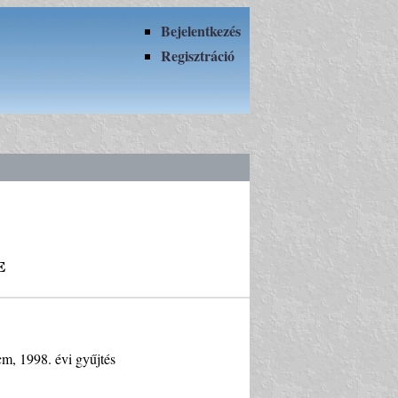
Bejelentkezés
Regisztráció
e
cm, 1998. évi gyűjtés