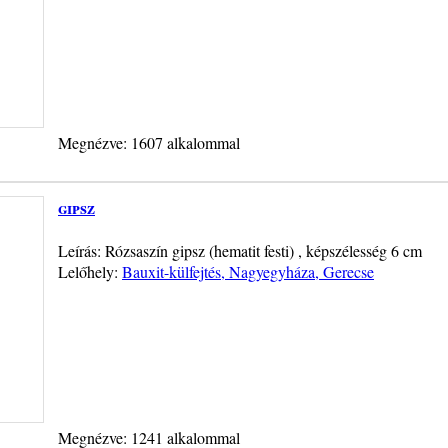
Megnézve: 1607 alkalommal
gipsz
Leírás: Rózsaszín gipsz (hematit festi) , képszélesség 6 cm
Lelőhely:
Bauxit-külfejtés, Nagyegyháza, Gerecse
Megnézve: 1241 alkalommal