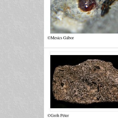
©Mesics Gábor
©Gróh Péter