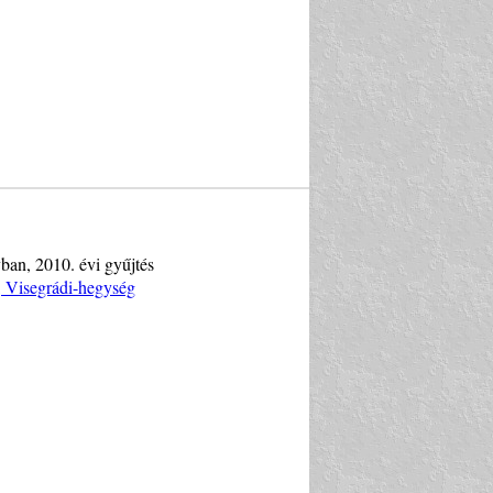
yban, 2010. évi gyűjtés
, Visegrádi-hegység