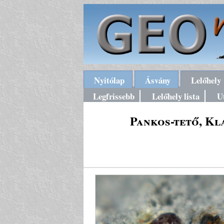
Nyitólap
Ásvány
Lelőhely
Legfrissebb
Lelőhely lista
U
Pankos-tető, Kl