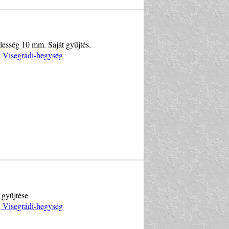
élesség 10 mm. Saját gyűjtés.
, Visegrádi-hegység
 gyűjtése
, Visegrádi-hegység