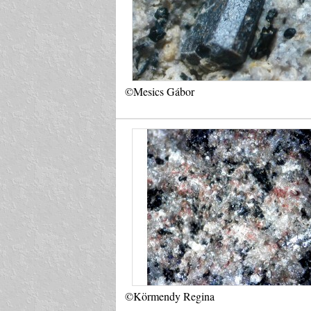
©Mesics Gábor
©Körmendy Regina