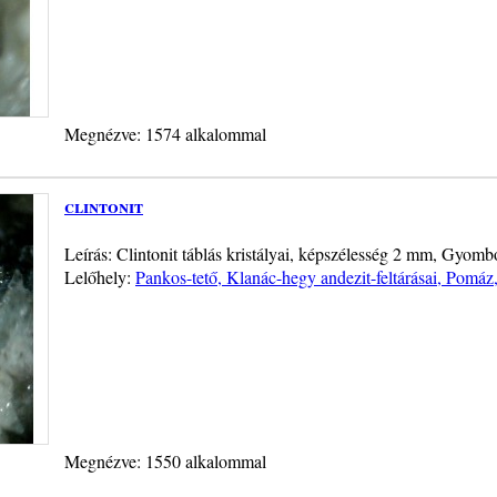
Megnézve: 1574 alkalommal
clintonit
Leírás: Clintonit táblás kristályai, képszélesség 2 mm, Gyom
Lelőhely:
Pankos-tető, Klanác-hegy andezit-feltárásai, Pomáz
Megnézve: 1550 alkalommal