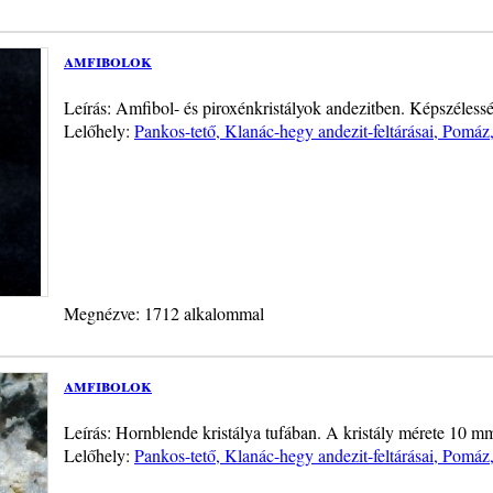
amfibolok
Leírás: Amfibol- és piroxénkristályok andezitben. Képszélessé
Lelőhely:
Pankos-tető, Klanác-hegy andezit-feltárásai, Pomáz
Megnézve: 1712 alkalommal
amfibolok
Leírás: Hornblende kristálya tufában. A kristály mérete 10 mm
Lelőhely:
Pankos-tető, Klanác-hegy andezit-feltárásai, Pomáz