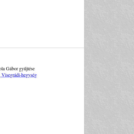
bola Gábor gyűjtése
, Visegrádi-hegység