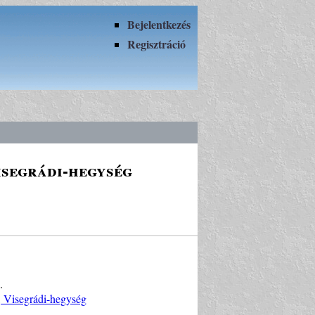
Bejelentkezés
Regisztráció
isegrádi-hegység
.
, Visegrádi-hegység