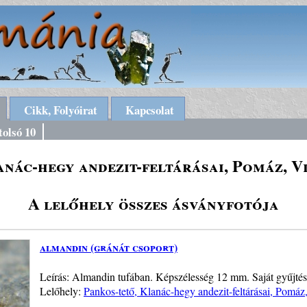
Cikk, Folyóirat
Kapcsolat
tolsó 10
anác-hegy andezit-feltárásai, Pomáz, V
A lelőhely összes ásványfotója
almandin (gránát csoport)
Leírás: Almandin tufában. Képszélesség 12 mm. Saját gyűjtés
Lelőhely:
Pankos-tető, Klanác-hegy andezit-feltárásai, Pomáz