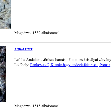
Megnézve: 1532 alkalommal
andaluzit
Leírás: Andaluzit vöröses-barnás, fél mm-es kristályai zárván
Lelőhely:
Pankos-tető, Klanác-hegy andezit-feltárásai, Pomáz
Megnézve: 1515 alkalommal