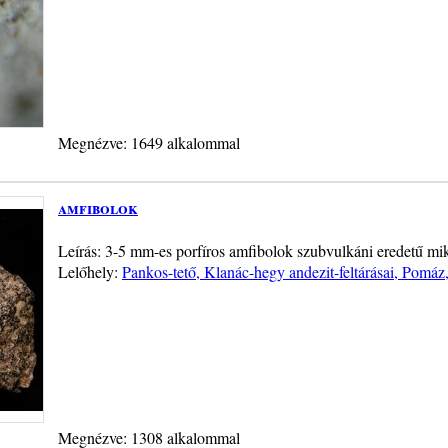
Megnézve: 1649 alkalommal
amfibolok
Leírás: 3-5 mm-es porfíros amfibolok szubvulkáni eredetű mik
Lelőhely:
Pankos-tető, Klanác-hegy andezit-feltárásai, Pomáz
Megnézve: 1308 alkalommal