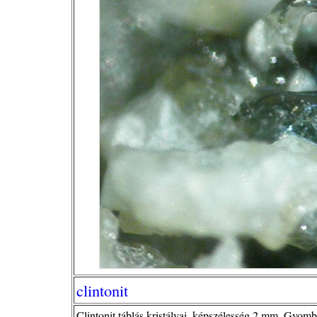
clintonit
Clintonit táblás kristályai, képszélesség 2 mm, Gyom