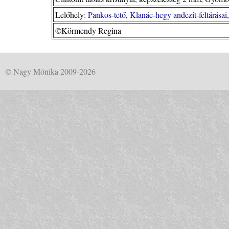
Lelőhely:
Pankos-tető, Klanác-hegy andezit-feltárása
©Körmendy Regina
© Nagy Mónika 2009-2026