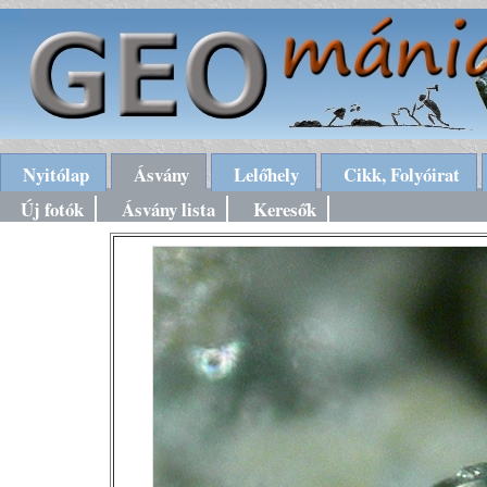
Nyitólap
Ásvány
Lelőhely
Cikk, Folyóirat
Új fotók
Ásvány lista
Keresők