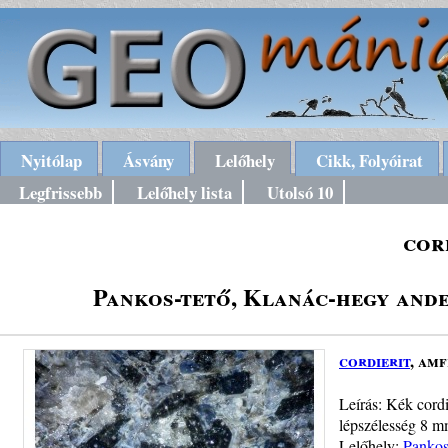
Nyitólap
Ásvány
Lelőhely
Cikk, Folyóirat
Legfrissebb
Lelőhely lista
Utolsó 10
cor
Pankos-tető, Klanác-hegy ande
cordierit
, am
Leírás: Kék cordi
lépszélesség 8 m
Lelőhely:
Pankos