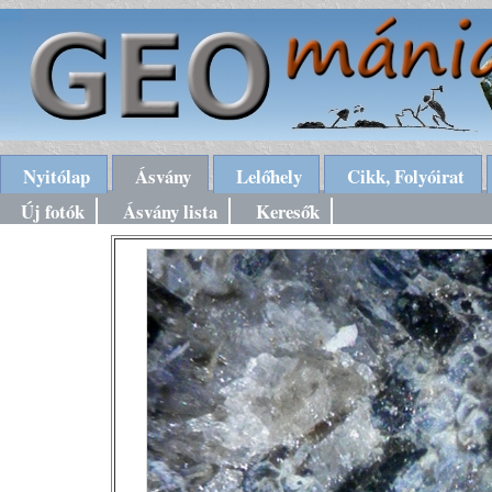
Nyitólap
Ásvány
Lelőhely
Cikk, Folyóirat
Új fotók
Ásvány lista
Keresők