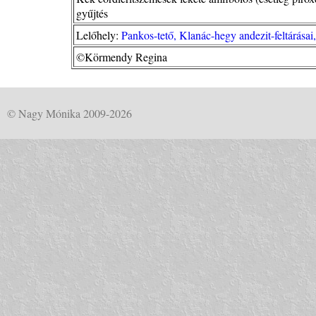
gyűjtés
Lelőhely:
Pankos-tető, Klanác-hegy andezit-feltárása
©Körmendy Regina
© Nagy Mónika 2009-2026