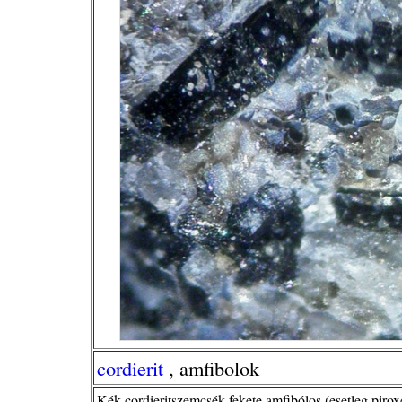
cordierit
, amfibolok
Kék cordieritszemcsék fekete amfibólos (esetleg piro