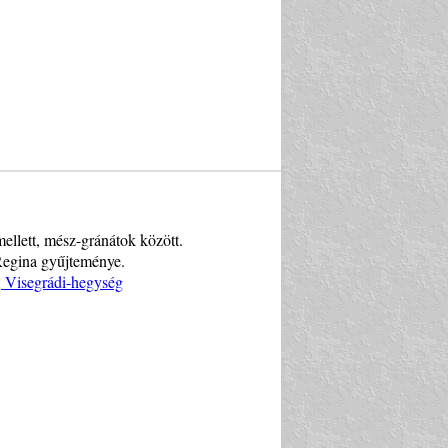
mellett, mész-gránátok között.
egina gyűjteménye.
, Visegrádi-hegység