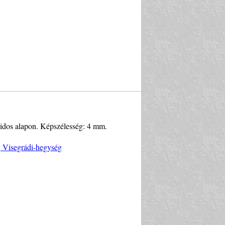
szidos alapon. Képszélesség: 4 mm.
, Visegrádi-hegység