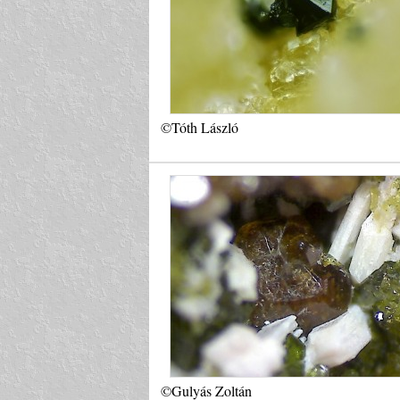
©Tóth László
©Gulyás Zoltán