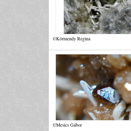
©Körmendy Regina
©Mesics Gábor