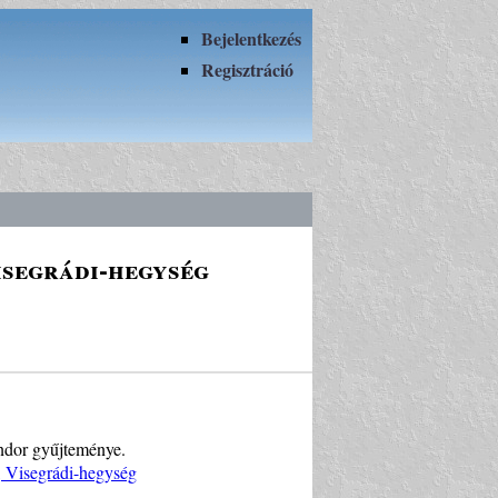
Bejelentkezés
Regisztráció
isegrádi-hegység
ándor gyűjteménye.
, Visegrádi-hegység