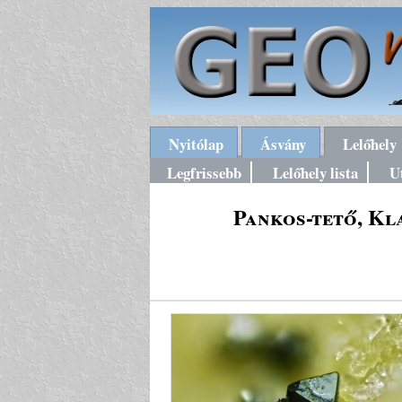
Nyitólap
Ásvány
Lelőhely
Legfrissebb
Lelőhely lista
U
Pankos-tető, Kl