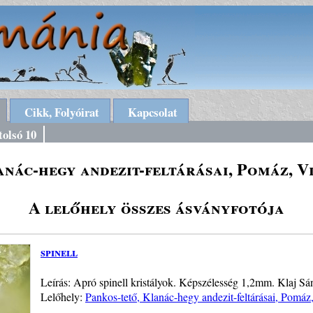
Cikk, Folyóirat
Kapcsolat
tolsó 10
anác-hegy andezit-feltárásai, Pomáz, V
A lelőhely összes ásványfotója
spinell
Leírás: Apró spinell kristályok. Képszélesség 1,2mm. Klaj S
Lelőhely:
Pankos-tető, Klanác-hegy andezit-feltárásai, Pomáz