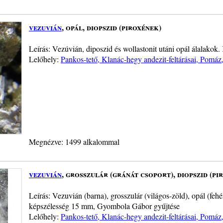
vezuvián
, opál, diopszid (piroxének)
Leírás: Vezúvián, diposzid és wollastonit utáni opál álalakok
Lelőhely:
Pankos-tető, Klanác-hegy andezit-feltárásai, Pomáz
Megnézve: 1499 alkalommal
vezuvián
, grosszulár (gránát csoport), diopszid (pi
Leírás: Vezuvián (barna), grosszulár (világos-zöld), opál (feh
képszélesség 15 mm, Gyombola Gábor gyűjtése
Lelőhely:
Pankos-tető, Klanác-hegy andezit-feltárásai, Pomáz