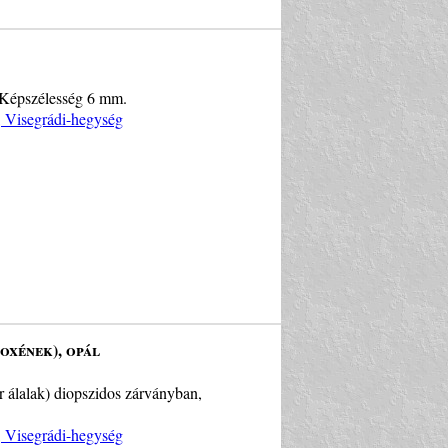
. Képszélesség 6 mm.
, Visegrádi-hegység
roxének), opál
ér álalak) diopszidos zárványban,
, Visegrádi-hegység