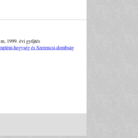
1 m, 1999. évi gyűjtés
Zempléni-hegység és Szerencsi-dombság