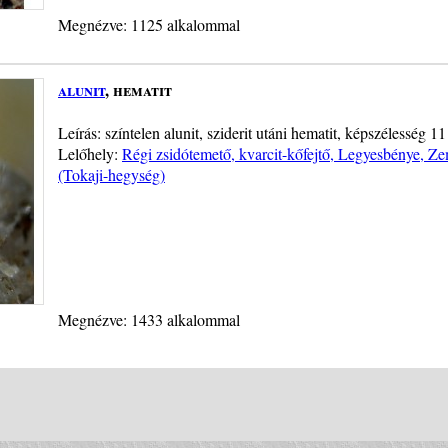
Megnézve: 1125 alkalommal
alunit
, hematit
Leírás: színtelen alunit, sziderit utáni hematit, képszélesség 1
Lelőhely:
Régi zsidótemető, kvarcit-kőfejtő, Legyesbénye, 
(Tokaji-hegység)
Megnézve: 1433 alkalommal