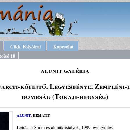
Cikk, Folyóirat
Kapcsolat
tolsó 10
alunit galéria
varcit-kőfejtő, Legyesbénye, Zempléni-h
dombság (Tokaji-hegység)
alunit
, hematit
Leírás: 5-8 mm-es alunitkristályok, 1999. évi gyűjtés