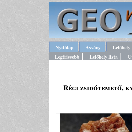
Nyitólap
Ásvány
Lelőhely
Legfrissebb
Lelőhely lista
U
Régi zsidótemető, k