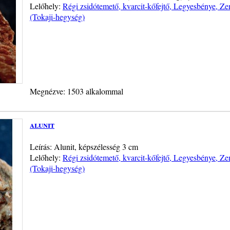
Lelőhely:
Régi zsidótemető, kvarcit-kőfejtő, Legyesbénye, 
(Tokaji-hegység)
Megnézve: 1503 alkalommal
alunit
Leírás: Alunit, képszélesség 3 cm
Lelőhely:
Régi zsidótemető, kvarcit-kőfejtő, Legyesbénye, 
(Tokaji-hegység)