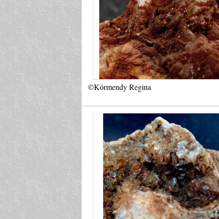
©Körmendy Regina