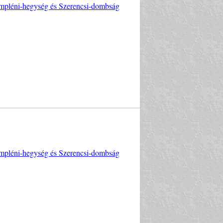
Zempléni-hegység és Szerencsi-dombság
Zempléni-hegység és Szerencsi-dombság