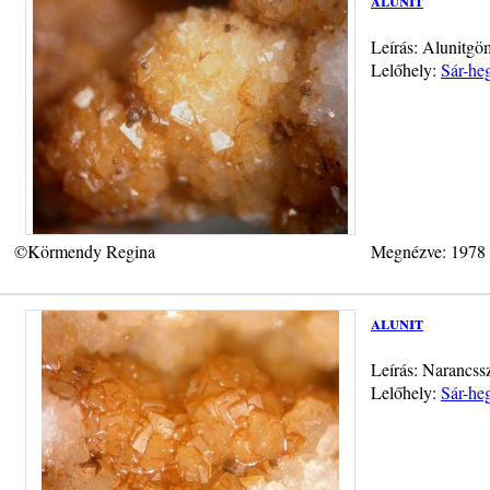
Leírás: Alunitgö
Lelőhely:
Sár-heg
©Körmendy Regina
Megnézve: 1978
alunit
Leírás: Narancss
Lelőhely:
Sár-heg