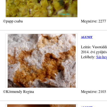
©papp csaba
Megnézve: 2277
alunit
Leírás: Vasoxidda
2014. évi gyűjtés
Lelőhely:
Sár-heg
©Körmendy Regina
Megnézve: 2103
alunit