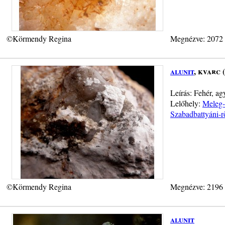
©Körmendy Regina
Megnézve: 2072
alunit
, kvarc 
Leírás: Fehér, a
Lelőhely:
Meleg-
Szabadbattyáni-r
©Körmendy Regina
Megnézve: 2196
alunit