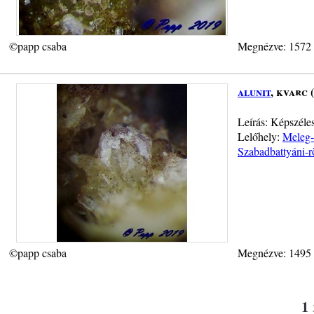
©papp csaba
Megnézve: 1572
alunit
, kvarc 
Leírás: Képszéle
Lelőhely:
Meleg-
Szabadbattyáni-r
©papp csaba
Megnézve: 1495
1