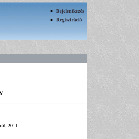
Bejelentkezés
Regisztráció
y
tről, 2011