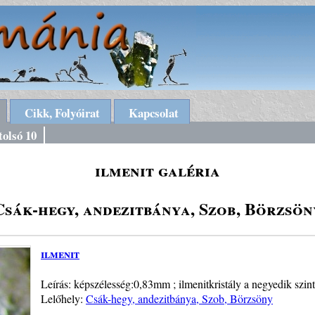
Cikk, Folyóirat
Kapcsolat
tolsó 10
ilmenit galéria
Csák-hegy, andezitbánya, Szob, Börzsön
ilmenit
Leírás: képszélesség:0,83mm ; ilmenitkristály a negyedik szin
Lelőhely:
Csák-hegy, andezitbánya, Szob, Börzsöny