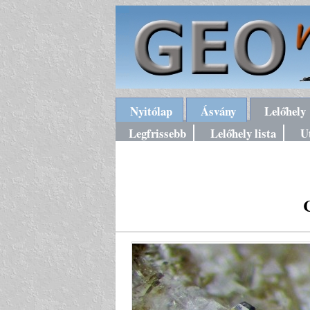
Nyitólap
Ásvány
Lelőhely
Legfrissebb
Lelőhely lista
U