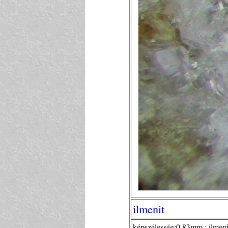
ilmenit
képszélesség:0,83mm ; ilmenit