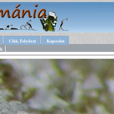
Cikk, Folyóirat
Kapcsolat
ők