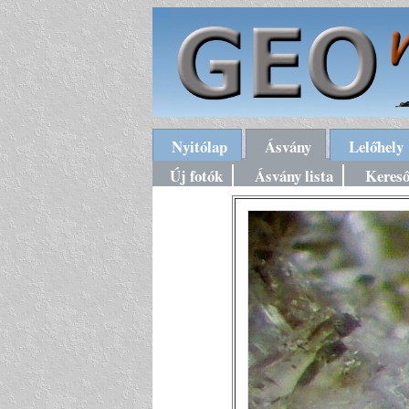
Nyitólap
Ásvány
Lelőhely
Új fotók
Ásvány lista
Keres