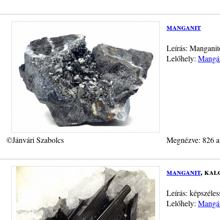
manganit
Leírás: Manganit
Lelőhely:
Mangán
©Jánvári Szabolcs
Megnézve: 826 a
manganit
, kal
Leírás: képszéles
Lelőhely:
Mangán