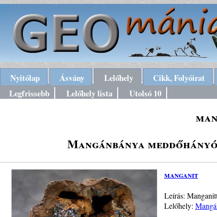
Nyitólap
Ásvány
Lelőhely
Cikk, Folyóirat
Legfrissebb
Lelőhely lista
Utolsó 10
man
Mangánbánya meddőhányói,
manganit
Leírás: Manganitt
Lelőhely:
Mangán