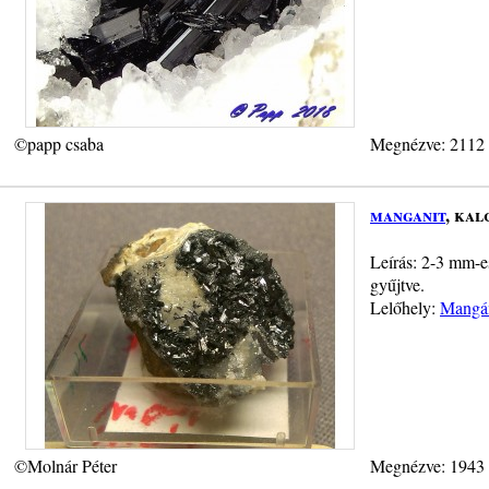
©papp csaba
Megnézve: 2112
manganit
, kal
Leírás: 2-3 mm-e
gyűjtve.
Lelőhely:
Mangán
©Molnár Péter
Megnézve: 1943