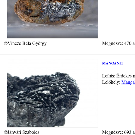
©Vincze Béla György
Megnézve: 470 a
manganit
Leírás: Érdekes 
Lelőhely:
Mangán
©Jánvári Szabolcs
Megnézve: 693 a