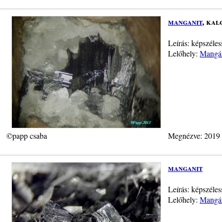
manganit
, kal
Leírás: képszéle
Lelőhely:
Mangán
©papp csaba
Megnézve: 2019
manganit
Leírás: képszéle
Lelőhely:
Mangán