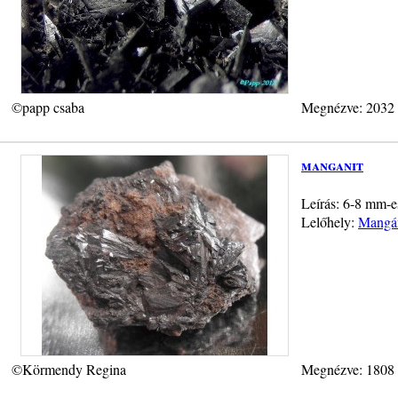
©papp csaba
Megnézve: 2032
manganit
Leírás: 6-8 mm-e
Lelőhely:
Mangán
©Körmendy Regina
Megnézve: 1808