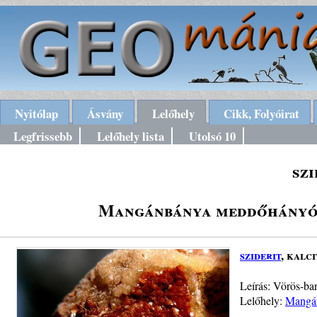
Nyitólap
Ásvány
Lelőhely
Cikk, Folyóirat
Legfrissebb
Lelőhely lista
Utolsó 10
szi
Mangánbánya meddőhányói,
sziderit
, kalci
Leírás: Vörös-bar
Lelőhely:
Mangán