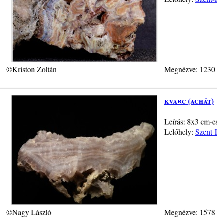
©Kriston Zoltán
Megnézve: 1230
kvarc (achát)
Leírás: 8x3 cm-es
Lelőhely:
Szent-
©Nagy László
Megnézve: 1578