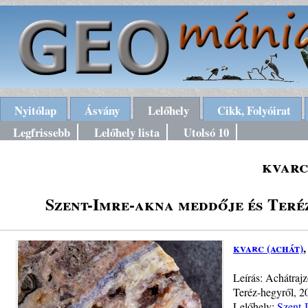
Nyitólap
Ásvány
Lelőhely
Cikk, Folyóirat
Legfrissebb
Lelőhely lista
Utolsó 10
kvarc
Szent-Imre-akna meddője és Ter
kvarc (achát)
Leírás: Achátrajz
Teréz-hegyről, 20
Lelőhely:
Szent-