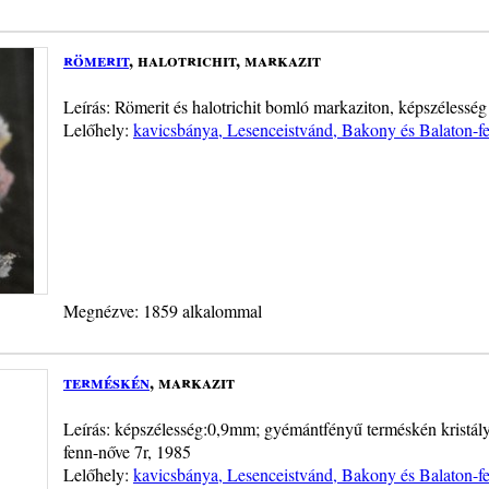
römerit
, halotrichit, markazit
Leírás: Römerit és halotrichit bomló markaziton, képszélesség
Lelőhely:
kavicsbánya, Lesenceistvánd, Bakony és Balaton-f
Megnézve: 1859 alkalommal
terméskén
, markazit
Leírás: képszélesség:0,9mm; gyémántfényű terméskén kristály
fenn-nőve 7r, 1985
Lelőhely:
kavicsbánya, Lesenceistvánd, Bakony és Balaton-f