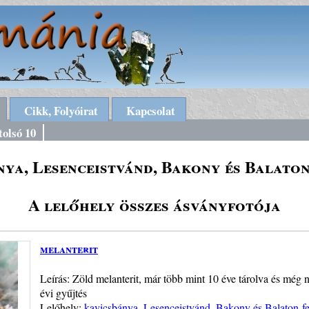
Cikk, Folyóirat
Kapcsolat
tolsó 10
nya, Lesenceistvánd, Bakony és Balaton
A lelőhely összes ásványfotója
melanterit
Leírás: Zöld melanterit, már több mint 10 éve tárolva és még 
évi gyűjtés
Lelőhely:
kavicsbánya, Lesenceistvánd, Bakony és Balaton-f