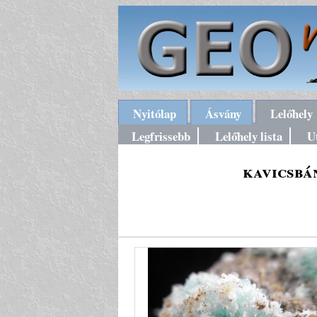
Nyitólap
Ásvány
Lelőhely
Legfrissebb
Lelőhely lista
U
kavicsbá