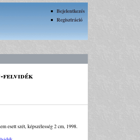
Bejelentkezés
Regisztráció
-felvidék
nem esett szét, képszélesség 2 cm, 1998.
elvidék