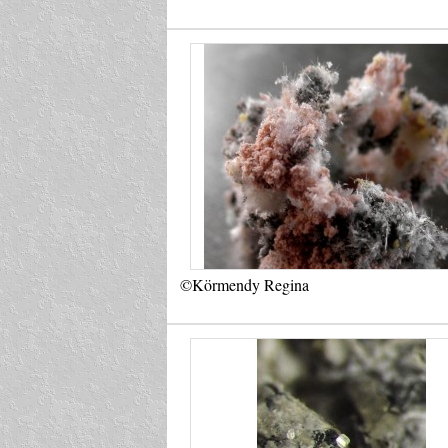
©Körmendy Regina