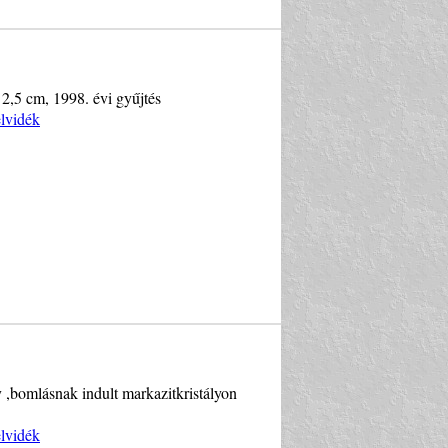
 2,5 cm, 1998. évi gyűjtés
elvidék
 ,bomlásnak indult markazitkristályon
elvidék