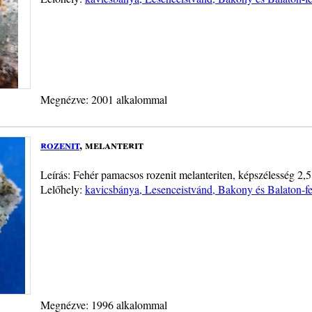
Megnézve: 2001 alkalommal
rozenit
, melanterit
Leírás: Fehér pamacsos rozenit melanteriten, képszélesség 2,5
Lelőhely:
kavicsbánya, Lesenceistvánd, Bakony és Balaton-f
Megnézve: 1996 alkalommal