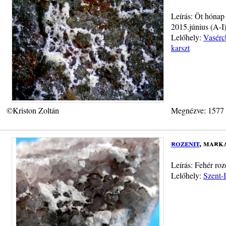
Leírás: Öt hónap 
2015.június (A-I)
Lelőhely:
Vasérc
karszt
©Kriston Zoltán
Megnézve: 1577
rozenit
, mark
Leírás: Fehér ro
Lelőhely:
Szent-