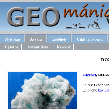
Nyitólap
Ásvány
Lelőhely
Cikk, Folyóirat
Új fotók
Ásvány lista
Keresők
ro
rozenit
, mela
Leírás: Fehér pam
Lelőhely:
kavics