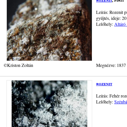
Leírás: Rozenit p
gyűjtés, ideje: 2
Lelőhely:
Altáró
©Kriston Zoltán
Megnézve: 1837
rozenit
Leírás: Fehér roz
Lelőhely:
Szénbá