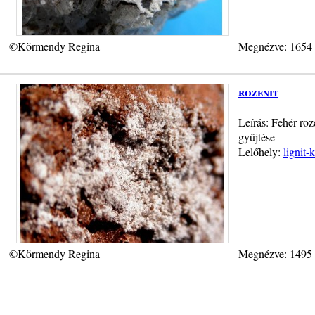
©Körmendy Regina
Megnézve: 1654
rozenit
Leírás: Fehér roz
gyűjtése
Lelőhely:
lignit-
©Körmendy Regina
Megnézve: 1495