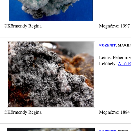
©Körmendy Regina
Megnézve: 1997
rozenit
, mark
Leírás: Fehér ro
Lelőhely:
Alsó-R
©Körmendy Regina
Megnézve: 1884
rozenit
, pirit