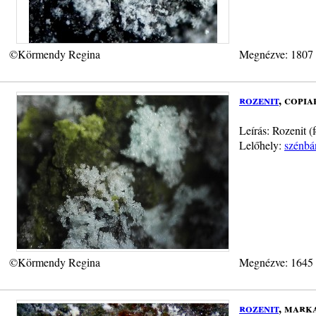
©Körmendy Regina
Megnézve: 1807
rozenit
, copia
Leírás: Rozenit (
Lelőhely:
szénbá
©Körmendy Regina
Megnézve: 1645
rozenit
, mark