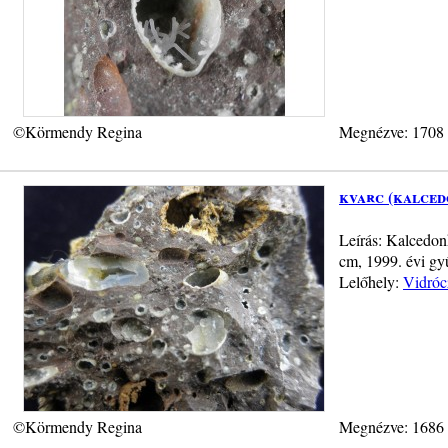
©Körmendy Regina
Megnézve: 1708
kvarc (kalced
Leírás: Kalcedon
cm, 1999. évi gy
Lelőhely:
Vidróc
©Körmendy Regina
Megnézve: 1686