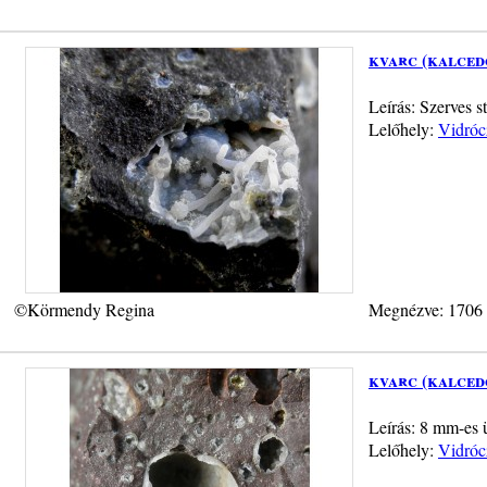
kvarc (kalced
Leírás: Szerves 
Lelőhely:
Vidróc
©Körmendy Regina
Megnézve: 1706
kvarc (kalced
Leírás: 8 mm-es 
Lelőhely:
Vidróc