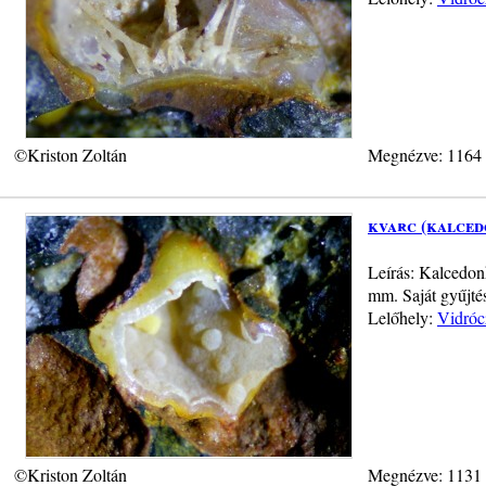
©Kriston Zoltán
Megnézve: 1164
kvarc (kalced
Leírás: Kalcedon
mm. Saját gyűjté
Lelőhely:
Vidróc
©Kriston Zoltán
Megnézve: 1131