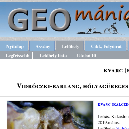
Nyitólap
Ásvány
Lelőhely
Cikk, Folyóirat
Legfrissebb
Lelőhely lista
Utolsó 10
kvarc (
Vidróczki-barlang, hólyagüreges
kvarc (kalced
Leírás: Kalcedon
2019.május.
Lelőhely:
Vidróc