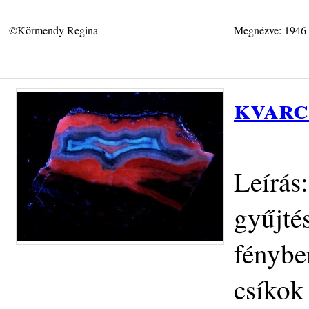
©Körmendy Regina
Megnézve: 1946
kvarc
Leírás
gyűjté
fénybe
csíkok