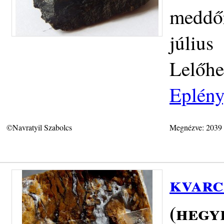
meddőr
július
Lelőhe
Eplény
©Navratyil Szabolcs
Megnézve: 2039
kvarc
(hegy