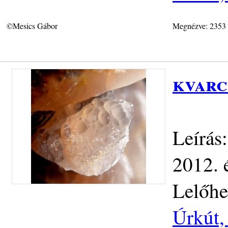
©Mesics Gábor
Megnézve: 2353
kvarc
Leírás
2012. 
Lelőhe
Úrkút,