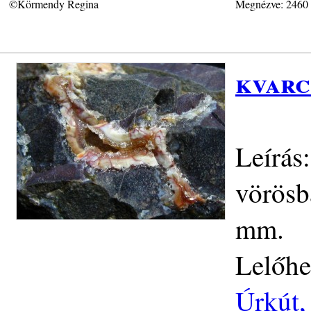
©Körmendy Regina
Megnézve: 2460
kvarc
Leírás
vörösb
mm.
Lelőhe
Úrkút,