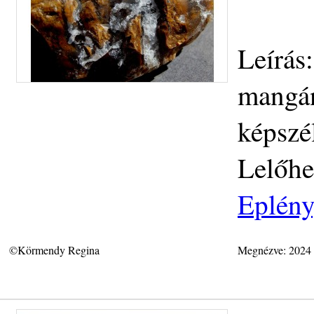
Leírás
mangán
képszé
Lelőhe
Eplény
©Körmendy Regina
Megnézve: 2024