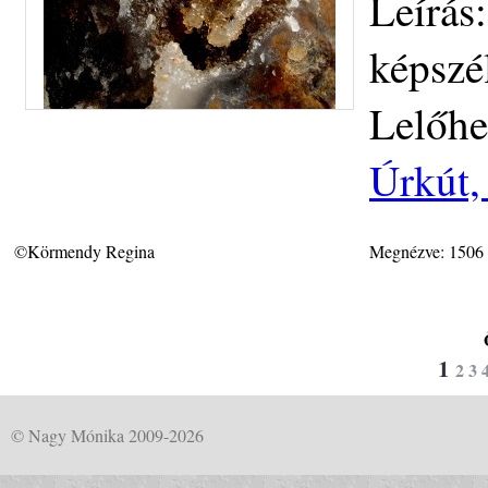
Leírás
képszé
Lelőhe
Úrkút,
©Körmendy Regina
Megnézve: 1506
1
2
3
© Nagy Mónika 2009-2026