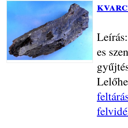
kvarc
Leírás
es szen
gyűjté
Lelőhe
feltár
felvid