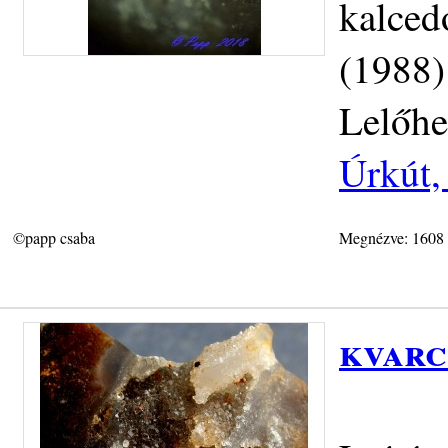
kalced
(1988)
Lelőhe
Úrkút,
©papp csaba
Megnézve: 1608
kvarc