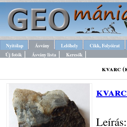
Nyitólap
Ásvány
Lelőhely
Cikk, Folyóirat
Új fotók
Ásvány lista
Keresők
kvarc (
kvarc
Leírás